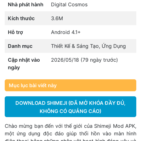
Nhà phát hành
Digital Cosmos
Kích thước
3.6M
Hỗ trợ
Android 4.1+
Danh mục
Thiết Kế & Sáng Tạo
,
Ứng Dụng
Cập nhật vào
2026/05/18 (79 ngày trước)
ngày
Mục lục bài viết này
DOWNLOAD SHIMEJI (ĐÃ MỞ KHÓA ĐẦY ĐỦ,
KHÔNG CÓ QUẢNG CÁO)
Chào mừng bạn đến với thế giới của Shimeji Mod APK,
một ứng dụng độc đáo giúp thổi hồn vào màn hình
điện thoại bằng những nhân vật hoạt hình đáng yêu và