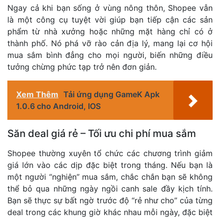
Ngay cả khi bạn sống ở vùng nông thôn, Shopee vẫn
là một công cụ tuyệt vời giúp bạn tiếp cận các sản
phẩm từ nhà xưởng hoặc những mặt hàng chỉ có ở
thành phố. Nó phá vỡ rào cản địa lý, mang lại cơ hội
mua sắm bình đẳng cho mọi người, biến những điều
tưởng chừng phức tạp trở nên đơn giản.
Xem Thêm
Tải ứng dụng GameK Apk
1.0.6 cho Android, IOS
Săn deal giá rẻ – Tối ưu chi phí mua sắm
Shopee thường xuyên tổ chức các chương trình giảm
giá lớn vào các dịp đặc biệt trong tháng. Nếu bạn là
một người “nghiện” mua sắm, chắc chắn bạn sẽ không
thể bỏ qua những ngày ngồi canh sale đầy kịch tính.
Bạn sẽ thực sự bất ngờ trước độ “rẻ như cho” của từng
deal trong các khung giờ khác nhau mỗi ngày, đặc biệt