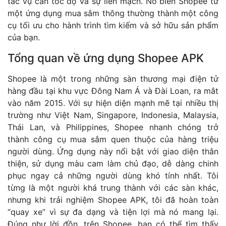
tác vụ cần tốc độ và sự liền mạch. Nó biến Shopee từ
một ứng dụng mua sắm thông thường thành một công
cụ tối ưu cho hành trình tìm kiếm và sở hữu sản phẩm
của bạn.
Tổng quan về ứng dụng Shopee APK
Shopee là một trong những sàn thương mại điện tử
hàng đầu tại khu vực Đông Nam Á và Đài Loan, ra mắt
vào năm 2015. Với sự hiện diện mạnh mẽ tại nhiều thị
trường như Việt Nam, Singapore, Indonesia, Malaysia,
Thái Lan, và Philippines, Shopee nhanh chóng trở
thành công cụ mua sắm quen thuộc của hàng triệu
người dùng. Ứng dụng này nổi bật với giao diện thân
thiện, sử dụng màu cam làm chủ đạo, dễ dàng chinh
phục ngay cả những người dùng khó tính nhất. Tôi
từng là một người khá trung thành với các sàn khác,
nhưng khi trải nghiệm Shopee APK, tôi đã hoàn toàn
“quay xe” vì sự đa dạng và tiện lợi mà nó mang lại.
Đúng như lời đồn, trên Shopee, bạn có thể tìm thấy