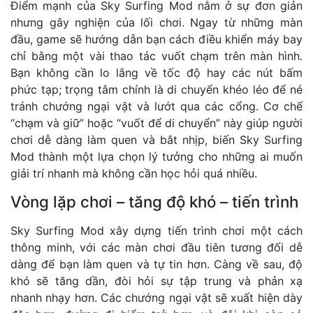
Điểm mạnh của Sky Surfing Mod nằm ở sự đơn giản
nhưng gây nghiện của lối chơi. Ngay từ những màn
đầu, game sẽ hướng dẫn bạn cách điều khiển máy bay
chỉ bằng một vài thao tác vuốt chạm trên màn hình.
Bạn không cần lo lắng về tốc độ hay các nút bấm
phức tạp; trọng tâm chính là di chuyển khéo léo để né
tránh chướng ngại vật và lướt qua các cổng. Cơ chế
“chạm và giữ” hoặc “vuốt để di chuyển” này giúp người
chơi dễ dàng làm quen và bắt nhịp, biến Sky Surfing
Mod thành một lựa chọn lý tưởng cho những ai muốn
giải trí nhanh mà không cần học hỏi quá nhiều.
Vòng lặp chơi – tăng độ khó – tiến trình
Sky Surfing Mod xây dựng tiến trình chơi một cách
thông minh, với các màn chơi đầu tiên tương đối dễ
dàng để bạn làm quen và tự tin hơn. Càng về sau, độ
khó sẽ tăng dần, đòi hỏi sự tập trung và phản xạ
nhanh nhạy hơn. Các chướng ngại vật sẽ xuất hiện dày