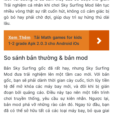
Trải nghiệm cá nhân khi chơi Sky Surfing Mod liên tục
nhiều vòng thật sự rất cuốn hút, không có cảm giác bị
gò bó hay phải chờ đợi, giúp duy trì sự hứng thú dài
lâu.
Xem Thêm
Tải Math games for kids
1-2 grade Apk 2.0.3 cho Android iOs
So sánh bản thường & bản mod
Bản Sky Surfing gốc đã rất hay, nhưng Sky Surfing
Mod đưa trải nghiệm lên một tầm cao mới. Với bản
gốc, bạn sẽ phải dành thời gian cày cuốc, tích lũy tiền
tệ để mở khóa các máy bay mới, và đôi khi bị gián
đoạn bởi quảng cáo. Điều này tạo nên một tiến trình
chơi truyền thống, yêu cầu sự kiên nhẫn. Ngược lại,
bản mod phá vỡ những rào cản đó. Ngay từ đầu, bạn
đã có thể sở hữu tất cả các loại máy bay, bỏ qua giai