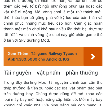
đặc hơn, đường đi hiểm trở hơn, và đôi khi còn có
thêm các yếu tố bất ngờ như rồng phun lửa hoặc các
vật thể di động. Mỗi vòng chơi là một thử thách mới,
thôi thúc bạn cố gắng phá vỡ kỷ lục của bản thân và
chinh phục những mục tiêu cao hơn. Cảm giác hoàn
thành một màn chơi khó sau nhiều lần thất bại thực sự
rất “đã”, và chính vòng lặp chơi này giữ chân game thủ
ở lại với Sky Surfing Mod.
Xem Thêm
Tải game Railway Tycoon
Apk 1.380.5080 cho Android, IOS
Tài nguyên – vật phẩm – phần thưởng
Trong Sky Surfing Mod, tài nguyên chính bạn cần thu
thập thường là tiền xu hoặc các loại vật phẩm đặc biệt
trên đường bay. Chúng được dùng để mở khóa các
loại máy bay mới hoặc nâng cấp hiện có. Mỗi máy bay
không chỉ khác nhau về hình dáng mà còn mang lại