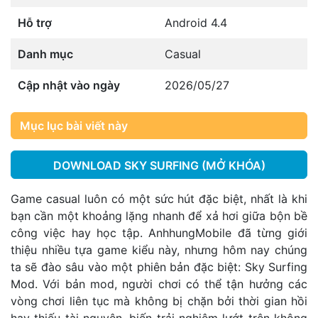
Hỗ trợ
Android 4.4
Danh mục
Casual
Cập nhật vào ngày
2026/05/27
Mục lục bài viết này
DOWNLOAD SKY SURFING (MỞ KHÓA)
Game casual luôn có một sức hút đặc biệt, nhất là khi
bạn cần một khoảng lặng nhanh để xả hơi giữa bộn bề
công việc hay học tập. AnhhungMobile đã từng giới
thiệu nhiều tựa game kiểu này, nhưng hôm nay chúng
ta sẽ đào sâu vào một phiên bản đặc biệt: Sky Surfing
Mod. Với bản mod, người chơi có thể tận hưởng các
vòng chơi liên tục mà không bị chặn bởi thời gian hồi
hay thiếu tài nguyên, biến trải nghiệm lướt trên không