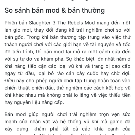
So sánh bản mod & bản thường
Phiên bản Slaughter 3 The Rebels Mod mang đến một
làn gió mới, thay đổi đáng kể trải nghiệm chơi so với
bản gốc. Trong khi bản thường tập trung vào việc thử
thách người chơi với các giới hạn về tài nguyên và tốc
độ tiến trình, thì bản mod lại mở ra một cánh cửa đến
với sự tự do và khám phá. Sự khác biệt lớn nhất nằm ở
khả năng tiếp cận các loại vũ khí và trang bị cao cấp
ngay từ đầu, loại bỏ rào cản cày cuốc hay chờ đợi.
Điều này cho phép người chơi tập trung hoàn toàn vào
chiến thuật chiến đấu, thử nghiệm các cách kết hợp vũ
khí khác nhau mà không phải lo lắng về việc thiếu tiền
hay nguyên liệu nâng cấp.
Bản mod giúp người chơi trải nghiệm trọn vẹn sức
mạnh của nhân vật và hệ thống vũ khí mà game đã
xây dựng, khám phá tất cả các khía cạnh của