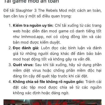
Tải game mod an toàn
Để tải Slaughter 3 The Rebels Mod một cách an toàn,
bạn cần lưu ý một số điều quan trọng:
Kiểm tra nguồn uy tín:
Chỉ tải xuống từ các trang
web hoặc diễn đàn mod game có danh tiếng tốt
như
lmhmod.app
, nơi có cộng đồng lớn và các
bản mod được kiểm duyệt.
Đọc đánh giá:
Luôn đọc các bình luận và đánh
giá từ những người dùng khác để đảm bảo bản
mod hoạt động tốt và không gây ra vấn đề.
Quét virus:
Sau khi tải xuống, hãy sử dụng phần
mềm diệt virus hoặc chống phần mềm độc hại
đáng tin cậy để quét tệp trước khi cài đặt.
Không chia sẻ file không rõ nguồn gốc:
Tránh cài
đặt các tệp mod được chia sẻ từ các nguồn
không xác định hoặc đáng ngờ.