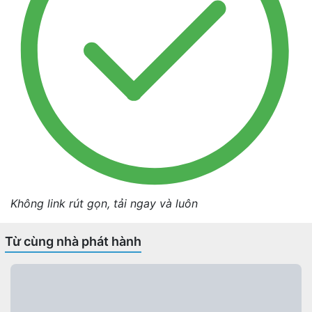
Không link rút gọn, tải ngay và luôn
Từ cùng nhà phát hành