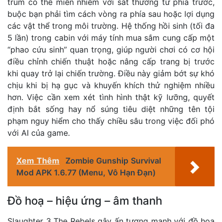
trùm có thể miễn nhiễm với sát thương từ phía trước,
buộc bạn phải tìm cách vòng ra phía sau hoặc lợi dụng
các vật thể trong môi trường. Hệ thống hồi sinh (tối đa
5 lần) trong cabin với máy tính mua sắm cung cấp một
“phao cứu sinh” quan trọng, giúp người chơi có cơ hội
điều chỉnh chiến thuật hoặc nâng cấp trang bị trước
khi quay trở lại chiến trường. Điều này giảm bớt sự khó
chịu khi bị hạ gục và khuyến khích thử nghiệm nhiều
hơn. Việc cần xem xét tình hình thật kỹ lưỡng, quyết
định bắt sống hay nổ súng tiêu diệt những tên tội
phạm nguy hiểm cho thấy chiều sâu trong việc đối phó
với AI của game.
Xem Thêm
Zombie Gunship Survival
Mod APK 1.6.77 (Menu, Vô Hạn Đạn)
Đồ hoạ – hiệu ứng – âm thanh
Slaughter 3 The Rebels gây ấn tượng mạnh với đồ họa