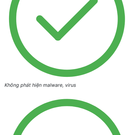
Không phát hiện malware, virus