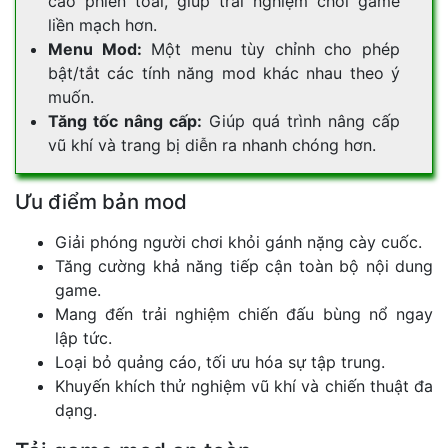
cáo phiền toái, giúp trải nghiệm chơi game
liền mạch hơn.
Menu Mod:
Một menu tùy chỉnh cho phép
bật/tắt các tính năng mod khác nhau theo ý
muốn.
Tăng tốc nâng cấp:
Giúp quá trình nâng cấp
vũ khí và trang bị diễn ra nhanh chóng hơn.
Ưu điểm bản mod
Giải phóng người chơi khỏi gánh nặng cày cuốc.
Tăng cường khả năng tiếp cận toàn bộ nội dung
game.
Mang đến trải nghiệm chiến đấu bùng nổ ngay
lập tức.
Loại bỏ quảng cáo, tối ưu hóa sự tập trung.
Khuyến khích thử nghiệm vũ khí và chiến thuật đa
dạng.