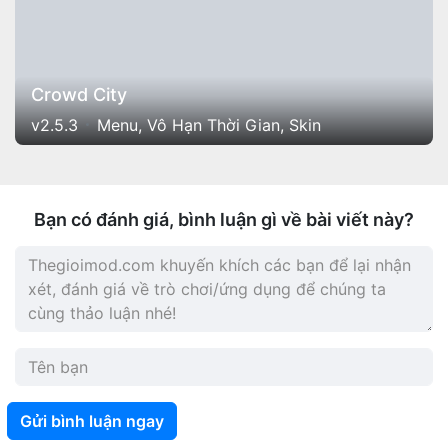
Crowd City
v2.5.3
Menu, Vô Hạn Thời Gian, Skin
Bạn có đánh giá, bình luận gì về bài viết này?
Gửi bình luận ngay