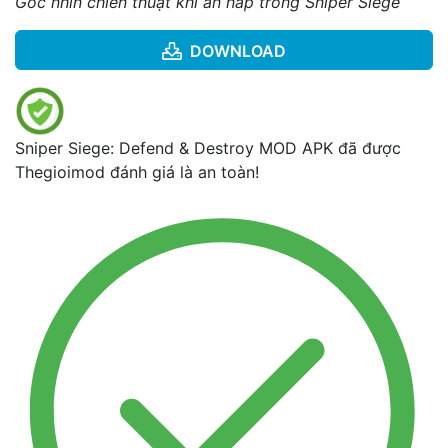
Góc nhìn chiến thuật khi ẩn nấp trong Sniper Siege
DOWNLOAD
Sniper Siege: Defend & Destroy MOD APK đã được
Thegioimod đánh giá là an toàn!