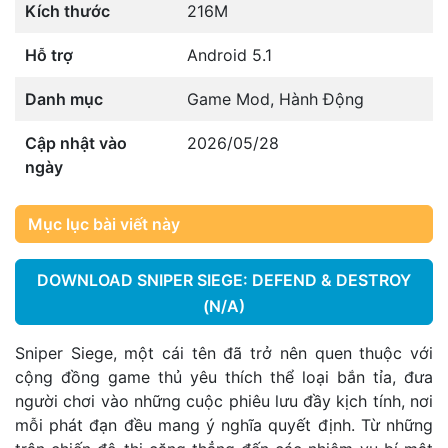
Kích thước
216M
Hỗ trợ
Android 5.1
Danh mục
Game Mod
,
Hành Động
Cập nhật vào
2026/05/28
ngày
Mục lục bài viết này
DOWNLOAD SNIPER SIEGE: DEFEND & DESTROY
(N/A)
Sniper Siege, một cái tên đã trở nên quen thuộc với
cộng đồng game thủ yêu thích thể loại bắn tỉa, đưa
người chơi vào những cuộc phiêu lưu đầy kịch tính, nơi
mỗi phát đạn đều mang ý nghĩa quyết định. Từ những