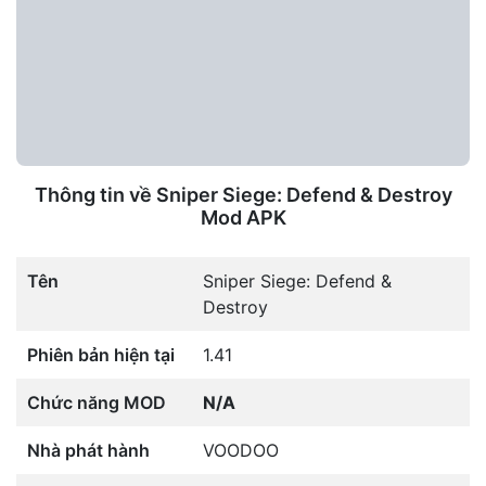
Thông tin về Sniper Siege: Defend & Destroy
Mod APK
Tên
Sniper Siege: Defend &
Destroy
Phiên bản hiện tại
1.41
Chức năng MOD
N/A
Nhà phát hành
VOODOO