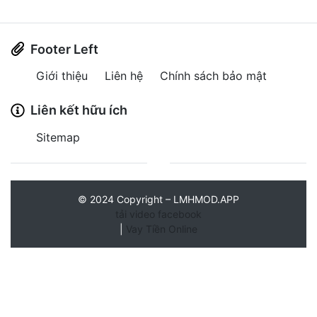
Footer Left
Giới thiệu
Liên hệ
Chính sách bảo mật
Liên kết hữu ích
Sitemap
©
2024
Copyright – LMHMOD.APP
tải video facebook
|
Vay Tiền Online