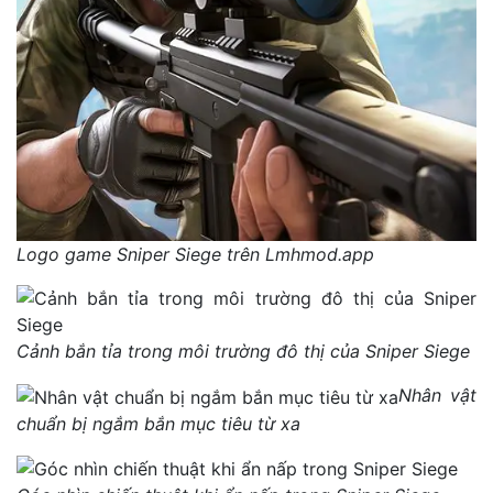
Logo game Sniper Siege trên Lmhmod.app
Cảnh bắn tỉa trong môi trường đô thị của Sniper Siege
Nhân vật
chuẩn bị ngắm bắn mục tiêu từ xa