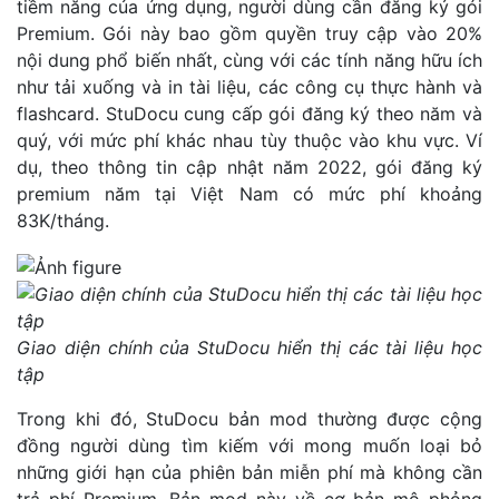
tiềm năng của ứng dụng, người dùng cần đăng ký gói
Premium. Gói này bao gồm quyền truy cập vào 20%
nội dung phổ biến nhất, cùng với các tính năng hữu ích
như tải xuống và in tài liệu, các công cụ thực hành và
flashcard. StuDocu cung cấp gói đăng ký theo năm và
quý, với mức phí khác nhau tùy thuộc vào khu vực. Ví
dụ, theo thông tin cập nhật năm 2022, gói đăng ký
premium năm tại Việt Nam có mức phí khoảng
83K/tháng.
Giao diện chính của StuDocu hiển thị các tài liệu học
tập
Trong khi đó, StuDocu bản mod thường được cộng
đồng người dùng tìm kiếm với mong muốn loại bỏ
những giới hạn của phiên bản miễn phí mà không cần
trả phí Premium. Bản mod này về cơ bản mô phỏng