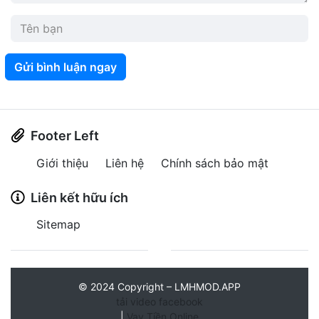
Gửi bình luận ngay
Footer Left
Giới thiệu
Liên hệ
Chính sách bảo mật
Liên kết hữu ích
Sitemap
©
2024
Copyright – LMHMOD.APP
tải video facebook
|
Vay Tiền Online