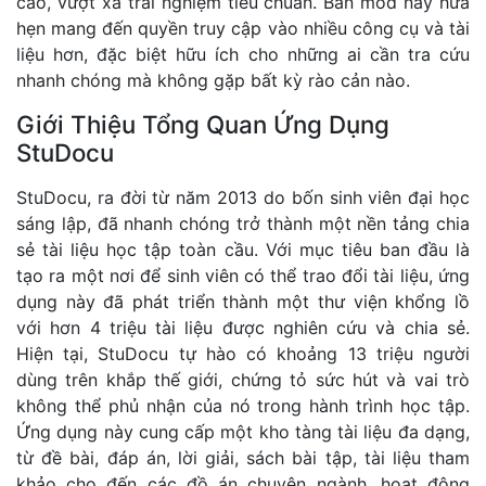
cao, vượt xa trải nghiệm tiêu chuẩn. Bản mod này hứa
hẹn mang đến quyền truy cập vào nhiều công cụ và tài
liệu hơn, đặc biệt hữu ích cho những ai cần tra cứu
nhanh chóng mà không gặp bất kỳ rào cản nào.
Giới Thiệu Tổng Quan Ứng Dụng
StuDocu
StuDocu, ra đời từ năm 2013 do bốn sinh viên đại học
sáng lập, đã nhanh chóng trở thành một nền tảng chia
sẻ tài liệu học tập toàn cầu. Với mục tiêu ban đầu là
tạo ra một nơi để sinh viên có thể trao đổi tài liệu, ứng
dụng này đã phát triển thành một thư viện khổng lồ
với hơn 4 triệu tài liệu được nghiên cứu và chia sẻ.
Hiện tại, StuDocu tự hào có khoảng 13 triệu người
dùng trên khắp thế giới, chứng tỏ sức hút và vai trò
không thể phủ nhận của nó trong hành trình học tập.
Ứng dụng này cung cấp một kho tàng tài liệu đa dạng,
từ đề bài, đáp án, lời giải, sách bài tập, tài liệu tham
khảo cho đến các đồ án chuyên ngành, hoạt động