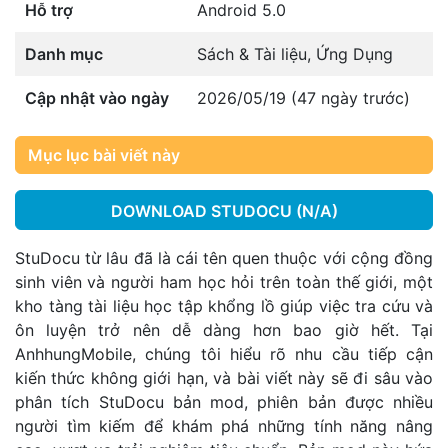
Hỗ trợ
Android 5.0
Danh mục
Sách & Tài liệu
,
Ứng Dụng
Cập nhật vào ngày
2026/05/19 (47 ngày trước)
Mục lục bài viết này
DOWNLOAD STUDOCU (N/A)
StuDocu từ lâu đã là cái tên quen thuộc với cộng đồng
sinh viên và người ham học hỏi trên toàn thế giới, một
kho tàng tài liệu học tập khổng lồ giúp việc tra cứu và
ôn luyện trở nên dễ dàng hơn bao giờ hết. Tại
AnhhungMobile, chúng tôi hiểu rõ nhu cầu tiếp cận
kiến thức không giới hạn, và bài viết này sẽ đi sâu vào
phân tích StuDocu bản mod, phiên bản được nhiều
người tìm kiếm để khám phá những tính năng nâng