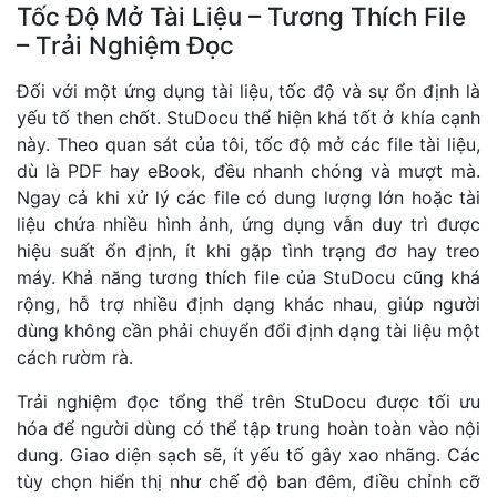
Tốc Độ Mở Tài Liệu – Tương Thích File
– Trải Nghiệm Đọc
Đối với một ứng dụng tài liệu, tốc độ và sự ổn định là
yếu tố then chốt. StuDocu thể hiện khá tốt ở khía cạnh
này. Theo quan sát của tôi, tốc độ mở các file tài liệu,
dù là PDF hay eBook, đều nhanh chóng và mượt mà.
Ngay cả khi xử lý các file có dung lượng lớn hoặc tài
liệu chứa nhiều hình ảnh, ứng dụng vẫn duy trì được
hiệu suất ổn định, ít khi gặp tình trạng đơ hay treo
máy. Khả năng tương thích file của StuDocu cũng khá
rộng, hỗ trợ nhiều định dạng khác nhau, giúp người
dùng không cần phải chuyển đổi định dạng tài liệu một
cách rườm rà.
Trải nghiệm đọc tổng thể trên StuDocu được tối ưu
hóa để người dùng có thể tập trung hoàn toàn vào nội
dung. Giao diện sạch sẽ, ít yếu tố gây xao nhãng. Các
tùy chọn hiển thị như chế độ ban đêm, điều chỉnh cỡ