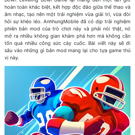
hoàn toàn khác biệt, kết hợp độc đáo giữa thể thao và
âm nhạc, tạo nên một trải nghiệm vừa giải trí, vừa đòi
hỏi sự khéo léo. AnhhungMobile đã có dịp trải nghiệm
phiên bản mod của trò chơi này và phải nói thật, nó
mở ra nhiều không gian khám phá hơn mà không cần
tốn quá nhiều công sức cày cuốc. Bài viết này sẽ đi
sâu vào những gì bản mod mang lại cho tựa game thú
vị này.