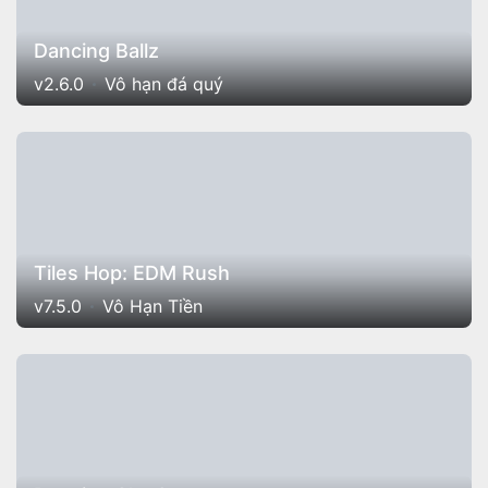
Dancing Ballz
v2.6.0
Vô hạn đá quý
Tiles Hop: EDM Rush
v7.5.0
Vô Hạn Tiền