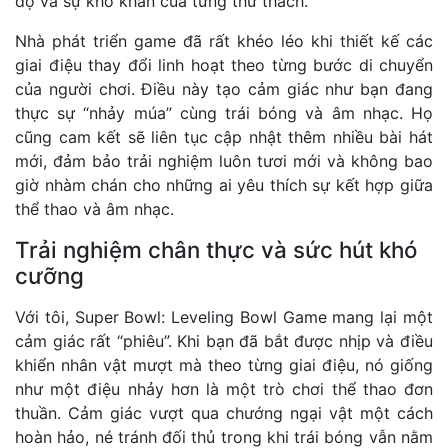
độ và sự khó khăn của từng thử thách.
Nhà phát triển game đã rất khéo léo khi thiết kế các
giai điệu thay đổi linh hoạt theo từng bước di chuyển
của người chơi. Điều này tạo cảm giác như bạn đang
thực sự “nhảy múa” cùng trái bóng và âm nhạc. Họ
cũng cam kết sẽ liên tục cập nhật thêm nhiều bài hát
mới, đảm bảo trải nghiệm luôn tươi mới và không bao
giờ nhàm chán cho những ai yêu thích sự kết hợp giữa
thể thao và âm nhạc.
Trải nghiệm chân thực và sức hút khó
cưỡng
Với tôi, Super Bowl: Leveling Bowl Game mang lại một
cảm giác rất “phiêu”. Khi bạn đã bắt được nhịp và điều
khiển nhân vật mượt mà theo từng giai điệu, nó giống
như một điệu nhảy hơn là một trò chơi thể thao đơn
thuần. Cảm giác vượt qua chướng ngại vật một cách
hoàn hảo, né tránh đối thủ trong khi trái bóng vẫn nằm