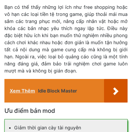
Bạn có thể thấy những lợi ích như free shopping hoặc
vô hạn các loại tiền tệ trong game, giúp thoải mái mua
sắm các trang phục mới, nâng cấp nhân vật hoặc mở
khóa các bản nhạc yêu thích ngay lập tức. Điều này
đặc biệt hữu ích khi bạn muốn thử nghiệm nhiều phong
cách chơi khác nhau hoặc đơn giản là muốn tận hưởng
tất cả nội dung mà game cung cấp mà không bị giới
hạn. Ngoài ra, việc loại bỏ quảng cáo cũng là một tính
năng đáng giá, đảm bảo trải nghiệm chơi game luôn
mượt mà và không bị gián đoạn.
Xem Thêm
Idle Block Master
Ưu điểm bản mod
Giảm thời gian cày tài nguyên