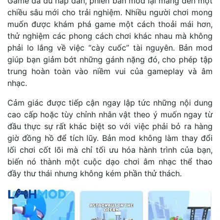
Game đã đủ hấp dẫn, phiên bản mod lại mang đến một
chiều sâu mới cho trải nghiệm. Nhiều người chơi mong
muốn được khám phá game một cách thoải mái hơn,
thử nghiệm các phong cách chơi khác nhau mà không
phải lo lắng về việc “cày cuốc” tài nguyên. Bản mod
giúp bạn giảm bớt những gánh nặng đó, cho phép tập
trung hoàn toàn vào niềm vui của gameplay và âm
nhạc.
Cảm giác được tiếp cận ngay lập tức những nội dung
cao cấp hoặc tùy chỉnh nhân vật theo ý muốn ngay từ
đầu thực sự rất khác biệt so với việc phải bỏ ra hàng
giờ đồng hồ để tích lũy. Bản mod không làm thay đổi
lối chơi cốt lõi mà chỉ tối ưu hóa hành trình của bạn,
biến nó thành một cuộc dạo chơi âm nhạc thể thao
đầy thư thái nhưng không kém phần thử thách.