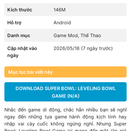
Kích thước
146M
Hỗ trợ
Android
Danh mục
Game Mod
,
Thể Thao
Cập nhật vào
2026/05/18 (7 ngày trước)
ngày
Mục lục bài viết này
DOWNLOAD SUPER BOWL: LEVELING BOWL
GAME (N/A)
Nhắc đến game di động, chắc hẳn nhiều bạn sẽ nghĩ
ngay đến những tựa game hành động kịch tính hay
nhập vai cày cuốc không ngừng nghỉ. Nhưng Super
Bowl: Leveling Bowl Game lại mang đến một làn gió