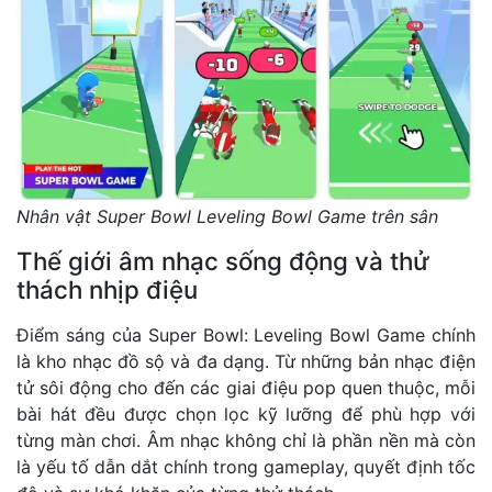
Nhân vật Super Bowl Leveling Bowl Game trên sân
Thế giới âm nhạc sống động và thử
thách nhịp điệu
Điểm sáng của Super Bowl: Leveling Bowl Game chính
là kho nhạc đồ sộ và đa dạng. Từ những bản nhạc điện
tử sôi động cho đến các giai điệu pop quen thuộc, mỗi
bài hát đều được chọn lọc kỹ lưỡng để phù hợp với
từng màn chơi. Âm nhạc không chỉ là phần nền mà còn
là yếu tố dẫn dắt chính trong gameplay, quyết định tốc