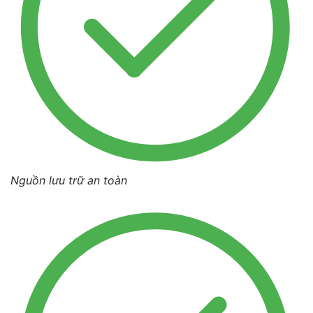
Nguồn lưu trữ an toàn