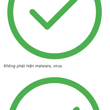
Không phát hiện malware, virus