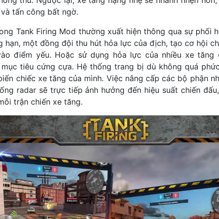
 và tấn công bất ngờ.
ong Tank Firing Mod thường xuất hiện thông qua sự phối h
 hạn, một đồng đội thu hút hỏa lực của địch, tạo cơ hội c
vào điểm yếu. Hoặc sử dụng hỏa lực của nhiều xe tăng 
mục tiêu cứng cựa. Hệ thống trang bị dù không quá phứ
biến chiếc xe tăng của mình. Việc nâng cấp các bộ phận n
ống radar sẽ trực tiếp ảnh hưởng đến hiệu suất chiến đấu,
ỗi trận chiến xe tăng.