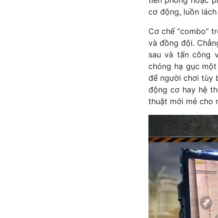
cơ động, luồn lách
Cơ chế “combo” tr
và đồng đội. Chẳng
sau và tấn công 
chóng hạ gục một 
để người chơi tùy 
động cơ hay hệ th
thuật mới mẻ cho m