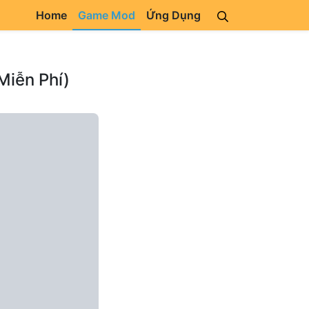
Home
Game Mod
Ứng Dụng
Miễn Phí)