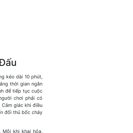
 Đấu
ng kéo dài 10 phút,
ảng thời gian ngắn
nh để tiếp tục cuộc
người chơi phải có
. Cảm giác khi điều
ến đối thủ bốc cháy
Mỗi khi khai hỏa,