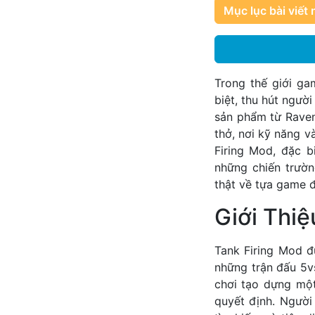
Mục lục bài viết 
Trong thế giới ga
biệt, thu hút ngườ
sản phẩm từ Raven
thở, nơi kỹ năng v
Firing Mod, đặc b
những chiến trườ
thật về tựa game đ
Giới Thi
Tank Firing Mod đ
những trận đấu 5v
chơi tạo dựng một
quyết định. Người