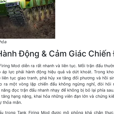
 hỏa
Hành Động & Cảm Giác Chiến
iring Mod diễn ra rất nhanh và liên tục. Mỗi trận đấu thườ
o áp lực phải hành động hiệu quả và dứt khoát. Trong kho
ẽ liên tục giao tranh, phá hủy xe tăng đối phương và hồi si
ạo ra một vòng lặp chiến đấu không ngừng nghỉ, đòi hỏi 
 năng đọc trận đấu nhanh nhạy để không bị bỏ lại phía sau
 tăng hạng nặng, khai hỏa những viên đạn lớn và chứng ki
ự thỏa mãn.
ấu trong Tank Firing Mod được mô phỏng khá chân thực. 