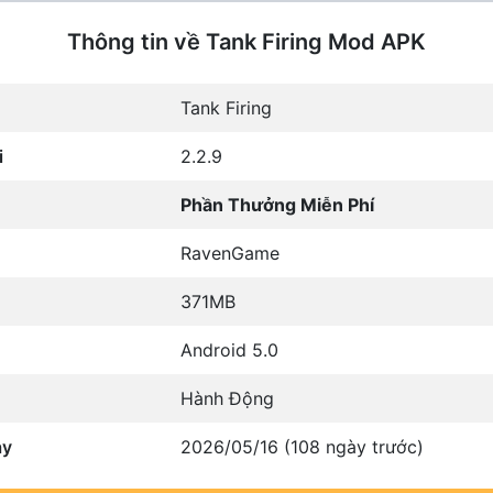
Thông tin về Tank Firing Mod APK
Tank Firing
i
2.2.9
Phần Thưởng Miễn Phí
RavenGame
371MB
Android 5.0
Hành Động
ày
2026/05/16 (108 ngày trước)