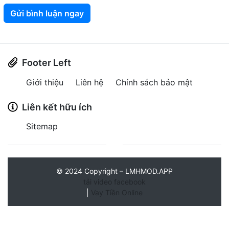
Gửi bình luận ngay
Footer Left
Giới thiệu
Liên hệ
Chính sách bảo mật
Liên kết hữu ích
Sitemap
©
2024
Copyright – LMHMOD.APP
tải video facebook
|
Vay Tiền Online