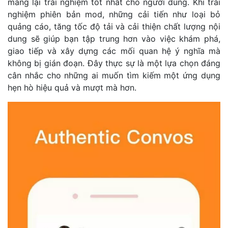
mang lại trải nghiệm tốt nhất cho người dùng. Khi trải
nghiệm phiên bản mod, những cải tiến như loại bỏ
quảng cáo, tăng tốc độ tải và cải thiện chất lượng nội
dung sẽ giúp bạn tập trung hơn vào việc khám phá,
giao tiếp và xây dựng các mối quan hệ ý nghĩa mà
không bị gián đoạn. Đây thực sự là một lựa chọn đáng
cân nhắc cho những ai muốn tìm kiếm một ứng dụng
hẹn hò hiệu quả và mượt mà hơn.