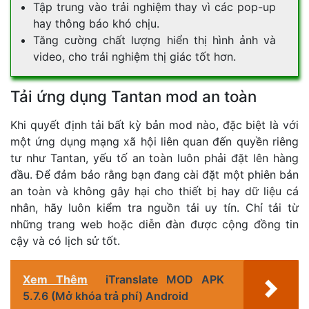
Tập trung vào trải nghiệm thay vì các pop-up
hay thông báo khó chịu.
Tăng cường chất lượng hiển thị hình ảnh và
video, cho trải nghiệm thị giác tốt hơn.
Tải ứng dụng Tantan mod an toàn
Khi quyết định tải bất kỳ bản mod nào, đặc biệt là với
một ứng dụng mạng xã hội liên quan đến quyền riêng
tư như Tantan, yếu tố an toàn luôn phải đặt lên hàng
đầu. Để đảm bảo rằng bạn đang cài đặt một phiên bản
an toàn và không gây hại cho thiết bị hay dữ liệu cá
nhân, hãy luôn kiểm tra nguồn tải uy tín. Chỉ tải từ
những trang web hoặc diễn đàn được cộng đồng tin
cậy và có lịch sử tốt.
Xem Thêm
iTranslate MOD APK
5.7.6 (Mở khóa trả phí) Android