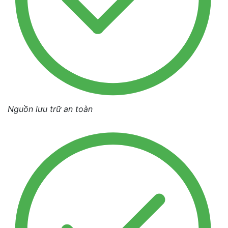
Nguồn lưu trữ an toàn