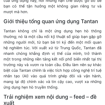
của ứng dụng này, nơi những hạn chế được gỡ bỏ để
bạn có thể tận hưởng một không gian riêng tư và
mượt mà hơn.
Giới thiệu tổng quan ứng dụng Tantan
Tantan không chỉ là một ứng dụng hẹn hò thông
thường; nó là một cầu nối kỹ thuật số giúp bạn gặp gỡ
những người mới, từ bạn bè tri kỷ đến một mối quan
hệ nghiêm túc. Với xuất xứ từ Trung Quốc, Tantan đã
nhanh chóng khẳng định vị thế của mình, trở thành
một trong những nền tảng kết nối phổ biến nhất tại thị
trường này và vươn ra toàn cầu. Điều làm nên sự khác
biệt của Tantan chính là việc tích hợp công nghệ trí tuệ
nhân tạo (AI) vào quá trình ghép đôi và vận hành,
mang lại độ chính xác và tin cậy cao, vượt xa những
ứng dụng hẹn hò truyền thống.
Trải nghiệm xem nội dung – feed – đề
xuất