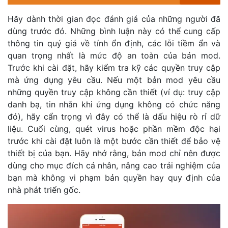
Hãy dành thời gian đọc đánh giá của những người đã
dùng trước đó. Những bình luận này có thể cung cấp
thông tin quý giá về tính ổn định, các lỗi tiềm ẩn và
quan trọng nhất là mức độ an toàn của bản mod.
Trước khi cài đặt, hãy kiểm tra kỹ các quyền truy cập
mà ứng dụng yêu cầu. Nếu một bản mod yêu cầu
những quyền truy cập không cần thiết (ví dụ: truy cập
danh bạ, tin nhắn khi ứng dụng không có chức năng
đó), hãy cẩn trọng vì đây có thể là dấu hiệu rò rỉ dữ
liệu. Cuối cùng, quét virus hoặc phần mềm độc hại
trước khi cài đặt luôn là một bước cần thiết để bảo vệ
thiết bị của bạn. Hãy nhớ rằng, bản mod chỉ nên được
dùng cho mục đích cá nhân, nâng cao trải nghiệm của
bạn mà không vi phạm bản quyền hay quy định của
nhà phát triển gốc.