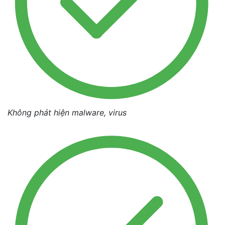
Không phát hiện malware, virus