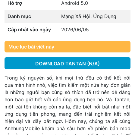
Hỗ trợ
Android 5.0
Danh mục
Mạng Xã Hội
,
Ứng Dụng
Cập nhật vào ngày
2026/06/05
Mục lục bài viết này
DOWNLOAD TANTAN (N/A)
Trong kỷ nguyên số, khi mọi thứ đều có thể kết nối
qua màn hình nhỏ, việc tìm kiếm một nửa hay đơn giản
là những người bạn cùng sở thích đã trở nên dễ dàng
hơn bao giờ hết với các ứng dụng hẹn hò. Và Tantan,
một cái tên không còn xa lạ, đặc biệt nổi bật như một
ứng dụng tiên phong, mang đến trải nghiệm kết nối
hiện đại và đầy bất ngờ. Hôm nay, chúng ta sẽ cùng
AnhhungMobile khám phá sâu hơn về phiên bản mod