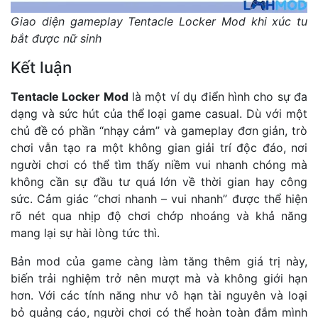
Giao diện gameplay Tentacle Locker Mod khi xúc tu
bắt được nữ sinh
Kết luận
Tentacle Locker Mod
là một ví dụ điển hình cho sự đa
dạng và sức hút của thể loại game casual. Dù với một
chủ đề có phần “nhạy cảm” và gameplay đơn giản, trò
chơi vẫn tạo ra một không gian giải trí độc đáo, nơi
người chơi có thể tìm thấy niềm vui nhanh chóng mà
không cần sự đầu tư quá lớn về thời gian hay công
sức. Cảm giác “chơi nhanh – vui nhanh” được thể hiện
rõ nét qua nhịp độ chơi chớp nhoáng và khả năng
mang lại sự hài lòng tức thì.
Bản mod của game càng làm tăng thêm giá trị này,
biến trải nghiệm trở nên mượt mà và không giới hạn
hơn. Với các tính năng như vô hạn tài nguyên và loại
bỏ quảng cáo, người chơi có thể hoàn toàn đắm mình