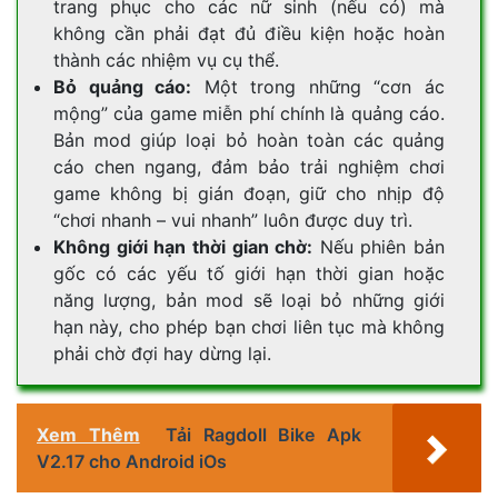
trang phục cho các nữ sinh (nếu có) mà
không cần phải đạt đủ điều kiện hoặc hoàn
thành các nhiệm vụ cụ thể.
Bỏ quảng cáo:
Một trong những “cơn ác
mộng” của game miễn phí chính là quảng cáo.
Bản mod giúp loại bỏ hoàn toàn các quảng
cáo chen ngang, đảm bảo trải nghiệm chơi
game không bị gián đoạn, giữ cho nhịp độ
“chơi nhanh – vui nhanh” luôn được duy trì.
Không giới hạn thời gian chờ:
Nếu phiên bản
gốc có các yếu tố giới hạn thời gian hoặc
năng lượng, bản mod sẽ loại bỏ những giới
hạn này, cho phép bạn chơi liên tục mà không
phải chờ đợi hay dừng lại.
Xem Thêm
Tải Ragdoll Bike Apk
V2.17 cho Android iOs