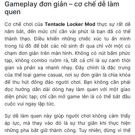
Gameplay đơn giản – cơ chế dễ làm
quen
Cơ chế chơi của
Tentacle Locker Mod
thực sự rất dễ
nắm bắt, đến mức chỉ cần vài phút là bạn đã có thể
thành thạo. Điều khiển những chiếc xúc tu ẩn mình
trong tủ đồ để bắt các nữ sinh đi qua chỉ với một cú
chạm đơn giản trên màn hình. Không có nút bấm phức
tạp, không combo rườm rà, tất cả chỉ là sự canh thời
gian và phản xạ nhanh nhạy. Đây chính là đặc trưng
của thể loại game casual, nơi sự đơn giản là chìa khóa
để thu hút đông đảo người chơi. Bạn không cần phải
đọc hướng dẫn dài dòng hay làm quen với một giao
diện phức tạp; chỉ cần mở game lên là có thể bắt đầu
cuộc vui ngay lập tức.
Sự dễ làm quen này giúp người chơi không cảm thấy
áp lực, mà thay vào đó là sự thư giãn khi thực hiện
những pha bắt giữ thành công. Tuy nhiên, đừng vì thế