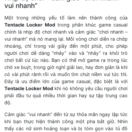
vui nhanh”
Một trong những yếu tố làm nên thành công của
Tentacle Locker Mod
trong phân khúc game casual
chính là nhịp độ chơi nhanh và cảm giác “chơi nhanh –
vui nhanh” mà nó mang lại. Mỗi vòng chơi diễn ra chớp
nhoáng, chỉ trong vài giây đến một phút, cho phép
người chơi dễ dàng “nhảy” vào và “nhảy” ra khỏi trò
chơi bất cứ lúc nào. Bạn có thể mở game ra trong lúc
chờ xe buýt, trong giờ nghỉ giải lao, hay đơn giản là khi
có vài phút rảnh rỗi và muốn tìm chút niềm vui tức thì.
Đây là ưu điểm lớn của game casual, đặc biệt là với
Tentacle Locker Mod
khi nó không yêu cầu người chơi
phải đầu tư quá nhiều thời gian hay sự tập trung cao
độ.
Cảm giác “vui nhanh” đến từ sự thỏa mãn ngay lập tức
khi bạn thực hiện thành công một pha bắt giữ. Nhìn
thấy các nữ sinh hoảng loạn và bị tóm gọn vào tủ đồ