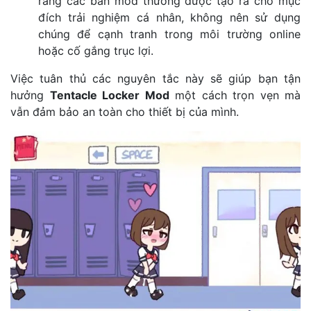
rằng các bản mod thường được tạo ra cho mục
đích trải nghiệm cá nhân, không nên sử dụng
chúng để cạnh tranh trong môi trường online
hoặc cố gắng trục lợi.
Việc tuân thủ các nguyên tắc này sẽ giúp bạn tận
hưởng
Tentacle Locker Mod
một cách trọn vẹn mà
vẫn đảm bảo an toàn cho thiết bị của mình.