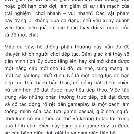
hoặc giới hạn chờ đợi, làm giảm đi sự liền mạch của
trải nghiệm “chơi nhanh – vui nhanh”. Các vật phẩm
hay trang bị không quá đa dạng, chủ yếu xoay quanh
việc tăng hiệu quả bắt giữ hoặc thay đổi vẻ ngoài của
tủ đồ một chút.
Mặc dù vậy, hệ thống phần thưởng này vẫn đủ để
khuyến khích người chơi tiếp tục. Cảm giác khi thấy số
tiền mình tích lũy được tăng lên, hay khi mở khóa được
một nâng cấp mới cho tủ đồ, dù nhỏ, cũng mang lại
một sự hài lòng nhất định. Nó là một động lực để bạn
tiếp tục thử thách bản thân, cố gắng bắt thêm nhiều
nữ sinh hơn để đạt được mục tiêu tiếp theo. Việc tập
trung vào những phần thưởng trực tiếp, dễ đạt được
và có tác động rõ rệt đến gameplay là một cách làm
thông minh của các tựa game casual, giữ cho người
chơi luôn có mục tiêu cụ thể và không bị lạc lối trong
quá trình chơi. Điều này cũng giúp game duy trì được
sự cân bằng giữa tính giải trí và cảm giác tiến bộ.