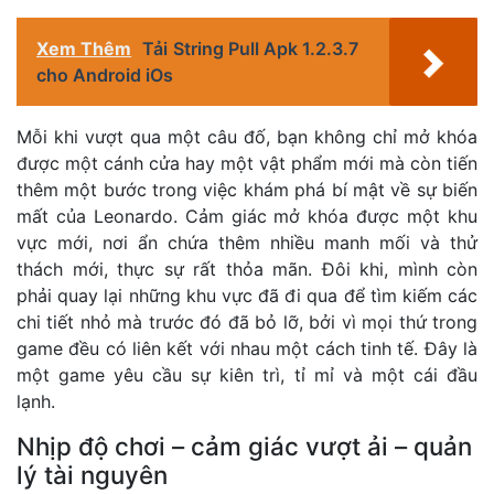
Xem Thêm
Tải String Pull Apk 1.2.3.7
cho Android iOs
Mỗi khi vượt qua một câu đố, bạn không chỉ mở khóa
được một cánh cửa hay một vật phẩm mới mà còn tiến
thêm một bước trong việc khám phá bí mật về sự biến
mất của Leonardo. Cảm giác mở khóa được một khu
vực mới, nơi ẩn chứa thêm nhiều manh mối và thử
thách mới, thực sự rất thỏa mãn. Đôi khi, mình còn
phải quay lại những khu vực đã đi qua để tìm kiếm các
chi tiết nhỏ mà trước đó đã bỏ lỡ, bởi vì mọi thứ trong
game đều có liên kết với nhau một cách tinh tế. Đây là
một game yêu cầu sự kiên trì, tỉ mỉ và một cái đầu
lạnh.
Nhịp độ chơi – cảm giác vượt ải – quản
lý tài nguyên