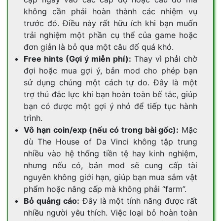
không cần phải hoàn thành các nhiệm vụ
trước đó. Điều này rất hữu ích khi bạn muốn
trải nghiệm một phần cụ thể của game hoặc
đơn giản là bỏ qua một câu đố quá khó.
Free hints (Gợi ý miễn phí):
Thay vì phải chờ
đợi hoặc mua gợi ý, bản mod cho phép bạn
sử dụng chúng một cách tự do. Đây là một
trợ thủ đắc lực khi bạn hoàn toàn bế tắc, giúp
bạn có được một gợi ý nhỏ để tiếp tục hành
trình.
Vô hạn coin/exp (nếu có trong bài gốc):
Mặc
dù The House of Da Vinci không tập trung
nhiều vào hệ thống tiền tệ hay kinh nghiệm,
nhưng nếu có, bản mod sẽ cung cấp tài
nguyên không giới hạn, giúp bạn mua sắm vật
phẩm hoặc nâng cấp mà không phải “farm”.
Bỏ quảng cáo:
Đây là một tính năng được rất
nhiều người yêu thích. Việc loại bỏ hoàn toàn