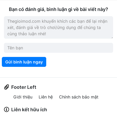
Bạn có đánh giá, bình luận gì về bài viết này?
Gửi bình luận ngay
Footer Left
Giới thiệu
Liên hệ
Chính sách bảo mật
Liên kết hữu ích