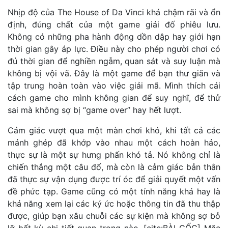
Nhịp độ của The House of Da Vinci khá chậm rãi và ổn
định, đúng chất của một game giải đố phiêu lưu.
Không có những pha hành động dồn dập hay giới hạn
thời gian gây áp lực. Điều này cho phép người chơi có
đủ thời gian để nghiền ngẫm, quan sát và suy luận mà
không bị vội vã. Đây là một game để bạn thư giãn và
tập trung hoàn toàn vào việc giải mã. Mình thích cái
cách game cho mình không gian để suy nghĩ, để thử
sai mà không sợ bị “game over” hay hết lượt.
Cảm giác vượt qua một màn chơi khó, khi tất cả các
mảnh ghép đã khớp vào nhau một cách hoàn hảo,
thực sự là một sự hưng phấn khó tả. Nó không chỉ là
chiến thắng một câu đố, mà còn là cảm giác bản thân
đã thực sự vận dụng được trí óc để giải quyết một vấn
đề phức tạp. Game cũng có một tính năng khá hay là
khả năng xem lại các ký ức hoặc thông tin đã thu thập
được, giúp bạn xâu chuỗi các sự kiện mà không sợ bỏ
lỡ bất kỳ chi tiết quan trọng nào. [cite:BÀI_GỐC] Mặc