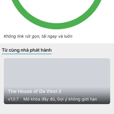
Không link rút gọn, tải ngay và luôn
Từ cùng nhà phát hành
The House of Da Vinci 3
v1.0.7
Mở khóa đầy đủ, Gợi ý không giới hạn