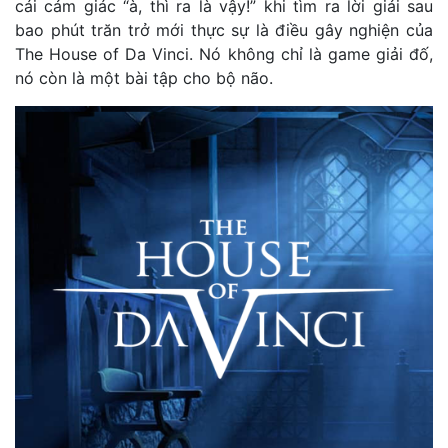
cái cảm giác “à, thì ra là vậy!” khi tìm ra lời giải sau
bao phút trăn trở mới thực sự là điều gây nghiện của
The House of Da Vinci. Nó không chỉ là game giải đố,
nó còn là một bài tập cho bộ não.