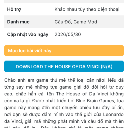
Hỗ trợ
Khác nhau tùy theo điện thoại
Danh mục
Câu Đố
,
Game Mod
Cập nhật vào ngày
2026/05/30
Mục lục bài viết này
DOWNLOAD THE HOUSE OF DA VINCI (N/A)
Chào anh em game thủ mê thể loại cân não! Nếu đã
từng say mê những tựa game giải đố đòi hỏi tư duy
cao, chắc hẳn cái tên The House of Da Vinci không
còn xa lạ gì. Được phát triển bởi Blue Brain Games, tựa
game này mang đến một chuyến phiêu lưu đầy bí ẩn,
nơi bạn sẽ được đắm mình vào thế giới của Leonardo
da Vinci, giải mã những phát minh và câu đố mà thiên
tài này để lại. Đây không chỉ là một game thông