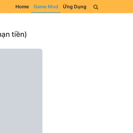
Home
Game Mod
Ứng Dụng
ạn tiền)