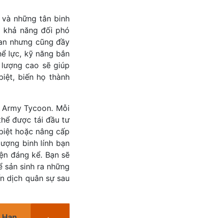
 và những tân binh
ó khả năng đối phó
uan nhưng cũng đầy
hể lực, kỹ năng bắn
 lượng cao sẽ giúp
iệt, biến họ thành
s: Army Tycoon. Mỗi
thể được tái đầu tư
biệt hoặc nâng cấp
ượng binh lính bạn
iện đáng kể. Bạn sẽ
ể sản sinh ra những
ến dịch quân sự sau
 Hạn