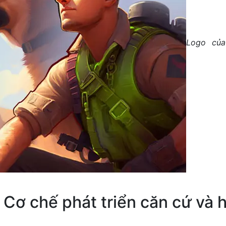
Logo của
D
– Cơ chế phát triển căn cứ và 