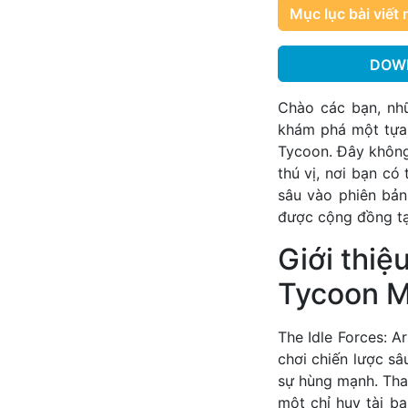
Mục lục bài viết 
DOWN
Chào các bạn, nh
khám phá một tựa
Tycoon. Đây không
thú vị, nơi bạn có
sâu vào phiên bản
được cộng đồng t
Giới thiệ
Tycoon 
The Idle Forces: 
chơi chiến lược s
sự hùng mạnh. Tha
một chỉ huy tài b