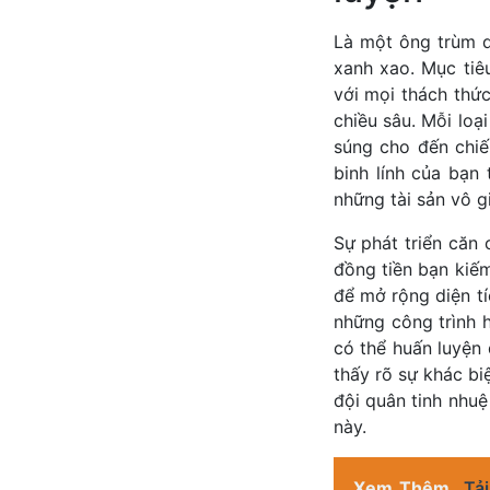
Là một ông trùm q
xanh xao. Mục tiê
với mọi thách thứ
chiều sâu. Mỗi loạ
súng cho đến chiế
binh lính của bạn
những tài sản vô g
Sự phát triển căn 
đồng tiền bạn kiếm
để mở rộng diện t
những công trình 
có thể huấn luyện 
thấy rõ sự khác bi
đội quân tinh nhuệ
này.
Xem Thêm
Tả