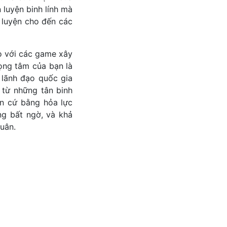
 luyện binh lính mà
 luyện cho đến các
o với các game xây
rọng tâm của bạn là
 lãnh đạo quốc gia
 từ những tân binh
ăn cứ bằng hỏa lực
ng bất ngờ, và khả
uân.