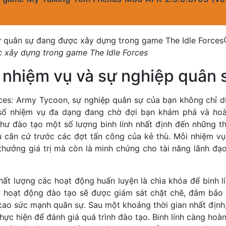
 xây dựng trong game The Idle Forces
 nhiệm vụ và sự nghiệp quân 
rces: Army Tycoon, sự nghiệp quân sự của bạn không chỉ dừ
ô số nhiệm vụ đa dạng đang chờ đợi bạn khám phá và hoà
hư đào tạo một số lượng binh lính nhất định đến những t
 căn cứ trước các đợt tấn công của kẻ thù. Mỗi nhiệm v
 thưởng giá trị mà còn là minh chứng cho tài năng lãnh đạ
ất lượng các hoạt động huấn luyện là chìa khóa để binh l
 hoạt động đào tạo sẽ được giám sát chặt chẽ, đảm bảo 
 cao sức mạnh quân sự. Sau một khoảng thời gian nhất định
hực hiện để đánh giá quá trình đào tạo. Binh lính càng hoà