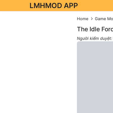
LMHMOD APP
Skip to content
Home
Game M
The Idle Fo
Người kiểm duyệt: