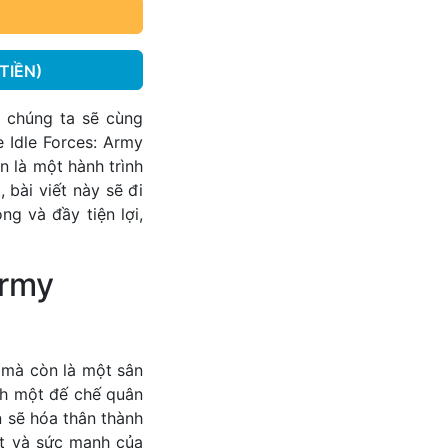
TIỀN)
 chúng ta sẽ cùng
Idle Forces: Army
 là một hành trình
 bài viết này sẽ đi
g và đầy tiện lợi,
Army
 mà còn là một sân
nh một đế chế quân
 sẽ hóa thân thành
ất và sức mạnh của