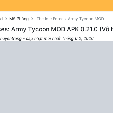
od
Mô Phỏng
The Idle Forces: Army Tycoon MOD
rces: Army Tycoon MOD APK 0.21.0 (Vô h
 huyentrang - cập nhật mới nhất Tháng 6 2, 2026