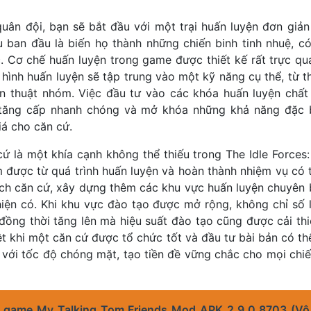
uân đội, bạn sẽ bắt đầu với một trại huấn luyện đơn giản
u ban đầu là biến họ thành những chiến binh tinh nhuệ, c
c. Cơ chế huấn luyện trong game được thiết kế rất trực q
i hình huấn luyện sẽ tập trung vào một kỹ năng cụ thể, từ t
n thuật nhóm. Việc đầu tư vào các khóa huấn luyện chất
 tăng cấp nhanh chóng và mở khóa những khả năng đặc b
iá cho căn cứ.
cứ là một khía cạnh không thể thiếu trong The Idle Force
 được từ quá trình huấn luyện và hoàn thành nhiệm vụ có 
ích căn cứ, xây dựng thêm các khu vực huấn luyện chuyên 
hiện có. Khi khu vực đào tạo được mở rộng, không chỉ số l
đồng thời tăng lên mà hiệu suất đào tạo cũng được cải th
ệt khi một căn cứ được tổ chức tốt và đầu tư bài bản có th
 với tốc độ chóng mặt, tạo tiền đề vững chắc cho mọi chi
i game My Talking Tom Friends Mod APK 2.9.0.8703 (Vô