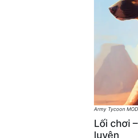
Army Tycoon MO
Lối chơi 
luyện