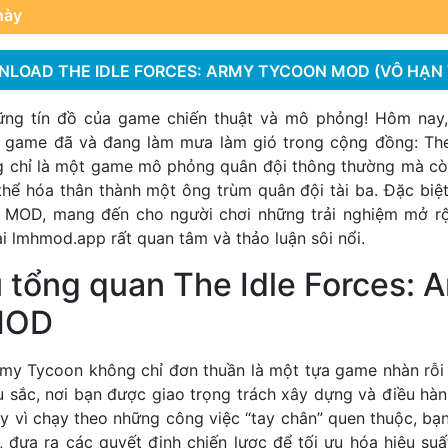
này
LOAD THE IDLE FORCES: ARMY TYCOON MOD (VÔ HẠN 
ững tín đồ của game chiến thuật và mô phỏng! Hôm nay,
 game đã và đang làm mưa làm gió trong cộng đồng: The 
 chỉ là một game mô phỏng quân đội thông thường mà còn
 thể hóa thân thành một ông trùm quân đội tài ba. Đặc biệt,
 MOD, mang đến cho người chơi những trải nghiệm mở rộn
ại
lmhmod.app
rất quan tâm và thảo luận sôi nổi.
u tổng quan The Idle Forces: 
MOD
Army Tycoon không chỉ đơn thuần là một tựa game nhàn rỗi
âu sắc, nơi bạn được giao trọng trách xây dựng và điều hà
y vì chạy theo những công việc “tay chân” quen thuộc, bạn
a, đưa ra các quyết định chiến lược để tối ưu hóa hiệu su