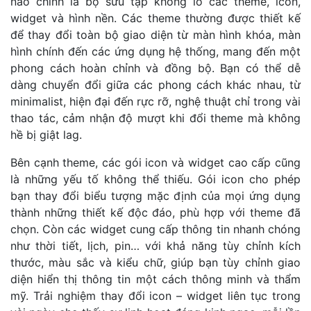
nào chính là bộ sưu tập khổng lồ các theme, icon,
widget và hình nền. Các theme thường được thiết kế
để thay đổi toàn bộ giao diện từ màn hình khóa, màn
hình chính đến các ứng dụng hệ thống, mang đến một
phong cách hoàn chỉnh và đồng bộ. Bạn có thể dễ
dàng chuyển đổi giữa các phong cách khác nhau, từ
minimalist, hiện đại đến rực rỡ, nghệ thuật chỉ trong vài
thao tác, cảm nhận độ mượt khi đổi theme mà không
hề bị giật lag.
Bên cạnh theme, các gói icon và widget cao cấp cũng
là những yếu tố không thể thiếu. Gói icon cho phép
bạn thay đổi biểu tượng mặc định của mọi ứng dụng
thành những thiết kế độc đáo, phù hợp với theme đã
chọn. Còn các widget cung cấp thông tin nhanh chóng
như thời tiết, lịch, pin… với khả năng tùy chỉnh kích
thước, màu sắc và kiểu chữ, giúp bạn tùy chỉnh giao
diện hiển thị thông tin một cách thông minh và thẩm
mỹ. Trải nghiệm thay đổi icon – widget liên tục trong