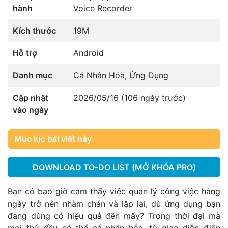
hành
Voice Recorder
Kích thước
19M
Hỗ trợ
Android
Danh mục
Cá Nhân Hóa
,
Ứng Dụng
Cập nhật
2026/05/16 (106 ngày trước)
vào ngày
Mục lục bài viết này
DOWNLOAD TO-DO LIST (MỞ KHÓA PRO)
Bạn có bao giờ cảm thấy việc quản lý công việc hàng
ngày trở nên nhàm chán và lặp lại, dù ứng dụng bạn
đang dùng có hiệu quả đến mấy? Trong thời đại mà
mọi thứ đều có thể cá nhân hóa, từ giao diện điện