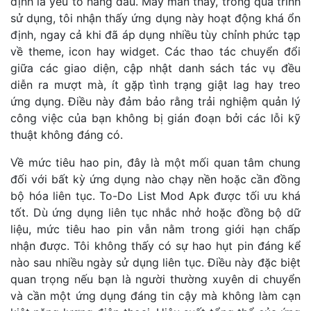
định là yếu tố hàng đầu. May mắn thay, trong quá trình
sử dụng, tôi nhận thấy ứng dụng này hoạt động khá ổn
định, ngay cả khi đã áp dụng nhiều tùy chỉnh phức tạp
về theme, icon hay widget. Các thao tác chuyển đổi
giữa các giao diện, cập nhật danh sách tác vụ đều
diễn ra mượt mà, ít gặp tình trạng giật lag hay treo
ứng dụng. Điều này đảm bảo rằng trải nghiệm quản lý
công việc của bạn không bị gián đoạn bởi các lỗi kỹ
thuật không đáng có.
Về mức tiêu hao pin, đây là một mối quan tâm chung
đối với bất kỳ ứng dụng nào chạy nền hoặc cần đồng
bộ hóa liên tục. To-Do List Mod Apk được tối ưu khá
tốt. Dù ứng dụng liên tục nhắc nhở hoặc đồng bộ dữ
liệu, mức tiêu hao pin vẫn nằm trong giới hạn chấp
nhận được. Tôi không thấy có sự hao hụt pin đáng kể
nào sau nhiều ngày sử dụng liên tục. Điều này đặc biệt
quan trọng nếu bạn là người thường xuyên di chuyển
và cần một ứng dụng đáng tin cậy mà không làm cạn