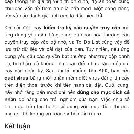
cấp thông tin giá trị về tính ổn định, độ an toàn cũng
như các vấn đề tiềm ẩn của bản mod. Một cộng đồng
lớn và các đánh giá tích cực là dấu hiệu tốt.
Khi cài đặt, hãy
kiểm tra kỹ các quyền truy cập
mà
ứng dụng yêu cầu. Ứng dụng cá nhân hóa thường cần
quyền truy cập vào bộ nhớ, và To-Do List cũng vậy để
lưu trữ dữ liệu và cài đặt của bạn. Tuy nhiên, nếu ứng
dụng yêu cầu các quyền bất thường như truy cập danh
bạ, tin nhắn mà không liên quan đến chức năng của nó,
hãy cân nhắc kỹ. Sau khi tải xuống tệp APK, bạn nên
quét virus
bằng một phần mềm diệt virus đáng tin cậy
trên điện thoại trước khi tiến hành cài đặt. Cuối cùng,
hãy nhớ rằng bản mod chỉ nên
dùng cho mục đích cá
nhân
để nâng cao trải nghiệm của bạn. Việc chia sẻ
file mod tràn lan hoặc sử dụng với mục đích thương
mại có thể không an toàn và tiềm ẩn rủi ro.
Kết luận