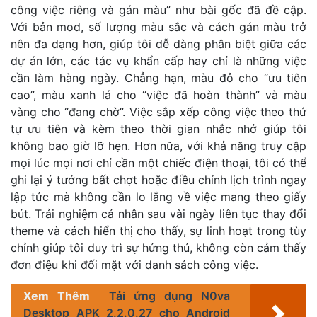
công việc riêng và gán màu” như bài gốc đã đề cập.
Với bản mod, số lượng màu sắc và cách gán màu trở
nên đa dạng hơn, giúp tôi dễ dàng phân biệt giữa các
dự án lớn, các tác vụ khẩn cấp hay chỉ là những việc
cần làm hàng ngày. Chẳng hạn, màu đỏ cho “ưu tiên
cao”, màu xanh lá cho “việc đã hoàn thành” và màu
vàng cho “đang chờ”. Việc sắp xếp công việc theo thứ
tự ưu tiên và kèm theo thời gian nhắc nhở giúp tôi
không bao giờ lỡ hẹn. Hơn nữa, với khả năng truy cập
mọi lúc mọi nơi chỉ cần một chiếc điện thoại, tôi có thể
ghi lại ý tưởng bất chợt hoặc điều chỉnh lịch trình ngay
lập tức mà không cần lo lắng về việc mang theo giấy
bút. Trải nghiệm cá nhân sau vài ngày liên tục thay đổi
theme và cách hiển thị cho thấy, sự linh hoạt trong tùy
chỉnh giúp tôi duy trì sự hứng thú, không còn cảm thấy
đơn điệu khi đối mặt với danh sách công việc.
Xem Thêm
Tải ứng dụng N0va
Desktop APK 2.2.0.27 cho Android