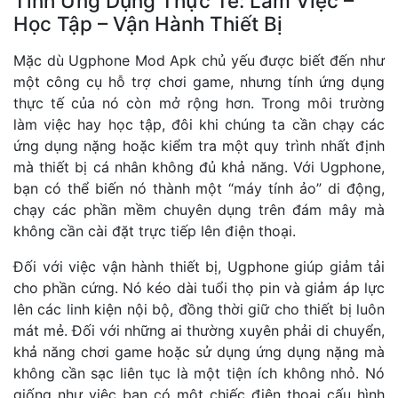
Tính Ứng Dụng Thực Tế: Làm Việc –
Học Tập – Vận Hành Thiết Bị
Mặc dù Ugphone Mod Apk chủ yếu được biết đến như
một công cụ hỗ trợ chơi game, nhưng tính ứng dụng
thực tế của nó còn mở rộng hơn. Trong môi trường
làm việc hay học tập, đôi khi chúng ta cần chạy các
ứng dụng nặng hoặc kiểm tra một quy trình nhất định
mà thiết bị cá nhân không đủ khả năng. Với Ugphone,
bạn có thể biến nó thành một “máy tính ảo” di động,
chạy các phần mềm chuyên dụng trên đám mây mà
không cần cài đặt trực tiếp lên điện thoại.
Đối với việc vận hành thiết bị, Ugphone giúp giảm tải
cho phần cứng. Nó kéo dài tuổi thọ pin và giảm áp lực
lên các linh kiện nội bộ, đồng thời giữ cho thiết bị luôn
mát mẻ. Đối với những ai thường xuyên phải di chuyển,
khả năng chơi game hoặc sử dụng ứng dụng nặng mà
không cần sạc liên tục là một tiện ích không nhỏ. Nó
giống như việc bạn có một chiếc điện thoại cấu hình