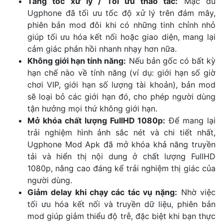
Tăng tốc xử lý / Tối ưu thao tác:
Mặc dù
Ugphone đã tối ưu tốc độ xử lý trên đám mây,
phiên bản mod đôi khi có những tinh chỉnh nhỏ
giúp tối ưu hóa kết nối hoặc giao diện, mang lại
cảm giác phản hồi nhanh nhạy hơn nữa.
Không giới hạn tính năng:
Nếu bản gốc có bất kỳ
hạn chế nào về tính năng (ví dụ: giới hạn số giờ
chơi VIP, giới hạn số lượng tài khoản), bản mod
sẽ loại bỏ các giới hạn đó, cho phép người dùng
tận hưởng mọi thứ không giới hạn.
Mở khóa chất lượng FullHD 1080p:
Để mang lại
trải nghiệm hình ảnh sắc nét và chi tiết nhất,
Ugphone Mod Apk đã mở khóa khả năng truyền
tải và hiển thị nội dung ở chất lượng FullHD
1080p, nâng cao đáng kể trải nghiệm thị giác của
người dùng.
Giảm delay khi chạy các tác vụ nặng:
Nhờ việc
tối ưu hóa kết nối và truyền dữ liệu, phiên bản
mod giúp giảm thiểu độ trễ, đặc biệt khi bạn thực