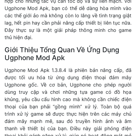
hợp cho những tác vụ cần tốc độ và sự liền mạch. Với
Ugphone Mod Apk, bạn có thể dễ dàng hòa mình vào
các thế giới ảo mà không còn lo lắng về tình trạng giật
lag, hết pin hay cần phải nâng cấp thiết bị liên tục nữa.
Đây thực sự là một giải pháp thông minh cho game
thủ hiện đại.
Giới Thiệu Tổng Quan Về Ứng Dụng
Ugphone Mod Apk
Ugphone Mod Apk 1.3.8.4 là phiên bản nâng cấp, đã
được tối ưu hóa từ ứng dụng điện thoại đám mây
Ugphone gốc. Về cơ bản, Ugphone cho phép người
dùng truy cập và chơi những tựa game có đồ họa
khủng, yêu cầu cấu hình cao mà không cần chiếc điện
thoại của bạn phải “gồng mình” xử lý. Toàn bộ quá
trình xử lý game sẽ được thực hiện trên các máy chủ
đám mây mạnh mẽ, sau đó truyền hình ảnh và âm
thanh về thiết bị của bạn. Điều này giải phóng điện
thoại khỏi gánh nặng xử lý, giúp nó hoạt động mát mẻ