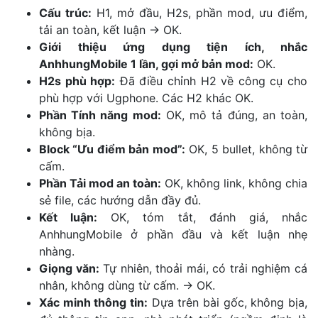
Cấu trúc:
H1, mở đầu, H2s, phần mod, ưu điểm,
tải an toàn, kết luận -> OK.
Giới thiệu ứng dụng tiện ích, nhắc
AnhhungMobile 1 lần, gợi mở bản mod:
OK.
H2s phù hợp:
Đã điều chỉnh H2 về công cụ cho
phù hợp với Ugphone. Các H2 khác OK.
Phần Tính năng mod:
OK, mô tả đúng, an toàn,
không bịa.
Block “Ưu điểm bản mod”:
OK, 5 bullet, không từ
cấm.
Phần Tải mod an toàn:
OK, không link, không chia
sẻ file, các hướng dẫn đầy đủ.
Kết luận:
OK, tóm tắt, đánh giá, nhắc
AnhhungMobile ở phần đầu và kết luận nhẹ
nhàng.
Giọng văn:
Tự nhiên, thoải mái, có trải nghiệm cá
nhân, không dùng từ cấm. -> OK.
Xác minh thông tin:
Dựa trên bài gốc, không bịa,