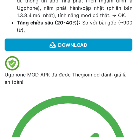
đủ thông tin app, nhà phát triển (ngầm định là
Ugphone), năm phát hành/cập nhật (phiên bản
1.3.8.4 mới nhất), tính năng mod có thật. -> OK.
Tăng chiều sâu (20-40%):
So với bài gốc (~900
từ),
DOWNLOAD
Ugphone MOD APK đã được Thegioimod đánh giá là
an toàn!