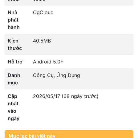
Nhà
OgCloud
phát
hành
Kích
40.5MB
thước
Hỗ trợ
Android 5.0+
Danh
Công Cụ
,
Ứng Dụng
mục
Cập
2026/05/17 (68 ngày trước)
nhật
vào
ngày
Mục lục bài viết này