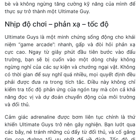
bè và không ngừng tăng cường kỹ năng của mình để
thực sự trở thành một Ultimate Guy.
Nhịp độ chơi – phản xạ – tốc độ
Ultimate Guys là một minh chứng sống động cho khái
niệm “game arcade”: nhanh, gấp và đòi hỏi phản xạ
cực cao. Ngay từ giây phút đầu tiên bước vào đấu
trường, bạn sẽ bị cuốn vào một dòng chảy không
ngừng nghỉ của các sự kiện và chướng ngại vật. Không
có thời gian để suy nghĩ quá nhiều, mọi quyết định đều
phải được đưa ra trong tích tắc. Điều này không chỉ
kiểm tra tốc độ phản ứng của ngón tay mà còn cả khả
năng đọc vị và dự đoán chuyển động của môi trường
và đối thủ.
Cảm giác adrenaline được bơm liên tục chính là thứ
khiến Ultimate Guys trở nên gây nghiện. Bạn lướt qua
các bẫy, né tránh những cú đẩy từ đối thủ, và cố gắng
tìm con đường tối ưu nhất để về đích. Tốc độ di