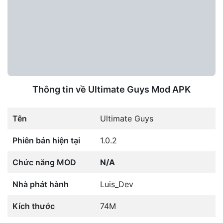
Thông tin về Ultimate Guys Mod APK
Tên
Ultimate Guys
Phiên bản hiện tại
1.0.2
Chức năng MOD
N/A
Nhà phát hành
Luis_Dev
Kích thước
74M