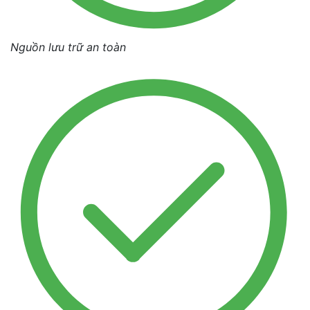
Nguồn lưu trữ an toàn