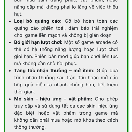
nâng cấp mà không phải lo lắng về việc thiếu
hụt.
Loại bỏ quảng cáo:
Gỡ bỏ hoàn toàn các
quảng cáo phiền toái, đảm bảo trải nghiệm
chơi game liền mạch và không bị gián đoạn.
Bỏ giới hạn lượt chơi:
Một số game arcade có
thể có hệ thống năng lượng hoặc lượt chơi
giới hạn. Phiên bản mod giúp bạn chơi liên tục
mà không cần chờ hồi phục.
Tăng tốc nhận thưởng – mở item:
Giúp quá
trình nhận thưởng sau trận đấu hoặc mở các
hộp quà diễn ra nhanh chóng hơn, tiết kiệm
thời gian.
Mở skin – hiệu ứng – vật phẩm:
Cho phép
truy cập và sử dụng tất cả các skin, hiệu ứng
đặc biệt hoặc vật phẩm trong game mà
không cần phải mua hoặc mở khóa theo cách
thông thường.