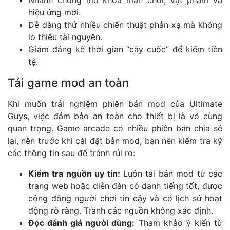
hiệu ứng mới.
Dễ dàng thử nhiều chiến thuật phản xạ mà không
lo thiếu tài nguyên.
Giảm đáng kể thời gian “cày cuốc” để kiếm tiền
tệ.
Tải game mod an toàn
Khi muốn trải nghiệm phiên bản mod của Ultimate
Guys, việc đảm bảo an toàn cho thiết bị là vô cùng
quan trọng. Game arcade có nhiều phiên bản chia sẻ
lại, nên trước khi cài đặt bản mod, bạn nên kiểm tra kỹ
các thông tin sau để tránh rủi ro:
Kiểm tra nguồn uy tín:
Luôn tải bản mod từ các
trang web hoặc diễn đàn có danh tiếng tốt, được
cộng đồng người chơi tin cậy và có lịch sử hoạt
động rõ ràng. Tránh các nguồn không xác định.
Đọc đánh giá người dùng:
Tham khảo ý kiến từ