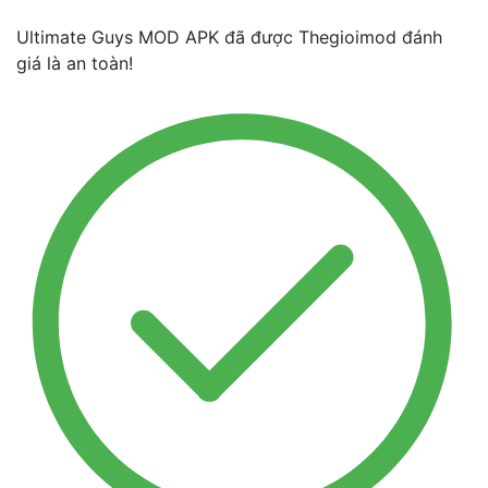
Ultimate Guys MOD APK đã được Thegioimod đánh
giá là an toàn!