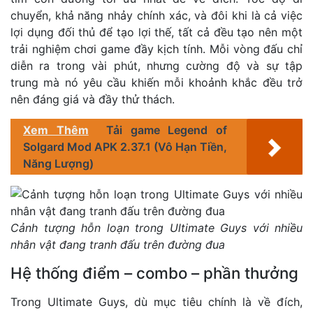
chuyển, khả năng nhảy chính xác, và đôi khi là cả việc
lợi dụng đối thủ để tạo lợi thế, tất cả đều tạo nên một
trải nghiệm chơi game đầy kịch tính. Mỗi vòng đấu chỉ
diễn ra trong vài phút, nhưng cường độ và sự tập
trung mà nó yêu cầu khiến mỗi khoảnh khắc đều trở
nên đáng giá và đầy thử thách.
Xem Thêm
Tải game Legend of
Solgard Mod APK 2.37.1 (Vô Hạn Tiền,
Năng Lượng)
Cảnh tượng hỗn loạn trong Ultimate Guys với nhiều
nhân vật đang tranh đấu trên đường đua
Hệ thống điểm – combo – phần thưởng
Trong Ultimate Guys, dù mục tiêu chính là về đích,