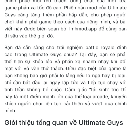
chinh phục mọi thử thách, đúng chất của một tựa
game phản xạ tốc độ cao. Phiên bản mod của Ultimate
Guys càng tăng thêm phần hấp dẫn, cho phép người
chơi khám phá game theo cách của riêng mình, và bài
viết này được biên soạn bởi
lmhmod.app
để cùng bạn
đi sâu vào thế giới đó.
Bạn đã sẵn sàng cho trải nghiệm battle royale đỉnh
cao trong Ultimate Guys chưa? Tại đây, bạn sẽ phải
thể hiện sự khéo léo và phản xạ nhanh nhạy khi đối
mặt với vô vàn thử thách. Điều đặc biệt của game là
bạn không bao giờ phải lo lắng nếu lỡ ngã hay bị loại,
chỉ cần bắt đầu lại ngay lập tức và tiếp tục chạy với
tinh thần không bỏ cuộc. Cảm giác “tái sinh” tức thì
này là một điểm mạnh lớn của thể loại arcade, khuyến
khích người chơi liên tục cải thiện và vượt qua chính
mình.
Giới thiệu tổng quan về Ultimate Guys