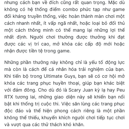
nhưng cách bạn về đích cũng rất quan trọng. Mặc dù
không có hệ thống điểm combo phức tạp như game
đối kháng truyền thống, việc hoàn thành màn chơi một
cách nhanh nhất, ít vấp ngã nhất, hoặc loại bỏ đối thủ
một cách thông minh có thể mang lại những lợi thế
nhất định. Người chơi thường được thưởng khi đạt
được các vị trí cao, mở khóa các cấp độ mới hoặc
nhận được tiền tệ trong game.
Những phần thưởng này không chỉ là yếu tố động lực
mà còn là cách để cá nhân hóa trải nghiệm của bạn.
Khi tiến bộ trong Ultimate Guys, bạn sẽ có cơ hội mở
khóa các trang phục huyền thoại, giúp bạn khác biệt
với đám đông. Cho dù đó là Scary Juan kỳ lạ hay Peu
RTX tương lai, những giao diện này sẽ khiến bạn nổi
bật khi thống trị cuộc thi. Việc săn lùng các trang phục
độc đáo và thể hiện phong cách riêng là một phần
không thể thiếu, khuyến khích người chơi tiếp tục chơi
và vượt qua các thử thách khó khăn.