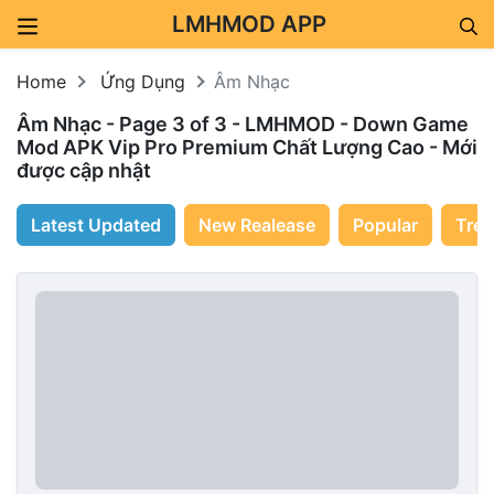
LMHMOD APP
Skip to content
Home
Ứng Dụng
Âm Nhạc
Âm Nhạc - Page 3 of 3 - LMHMOD - Down Game
Mod APK Vip Pro Premium Chất Lượng Cao - Mới
được cập nhật
Latest Updated
New Realease
Popular
Tren