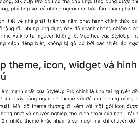
 động, StyleUp Pro đều có thể đáp ứng. Ứng dụng được thiế
dụng, phù hợp với cả những người mới bắt đầu khám phá thế
chi tiết về nhà phát triển và năm phát hành chính thức củ
 rộng rãi, nhưng ứng dụng này đã nhanh chóng chiếm đượ
h mẽ và kho tài nguyên khổng lồ. Mục tiêu của StyleUp Pro
ng cách riêng biệt, không bị gò bó bởi các thiết lập mặ
p theme, icon, widget và hình
hú
iểm mạnh nhất của StyleUp Pro chính là kho tài nguyên đồ
hể tìm thấy hàng ngàn bộ theme với đủ mọi phong cách, từ
thuật. Mỗi bộ theme thường đi kèm với một gói icon được
thống nhất và chuyên nghiệp cho điện thoại của bạn. Trải
ghiệm nhiều theme khác nhau là sự mượt mà khi chuyển đổi