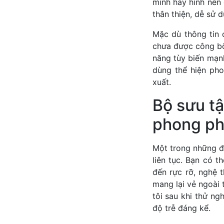
minh hay hình nền
thân thiện, dễ sử 
Mặc dù thông tin 
chưa được công bố
năng tùy biến mạn
dùng thể hiện pho
xuất.
Bộ sưu tậ
phong p
Một trong những đ
liên tục. Bạn có t
đến rực rỡ, nghệ 
mang lại vẻ ngoài 
tôi sau khi thử n
độ trễ đáng kể.