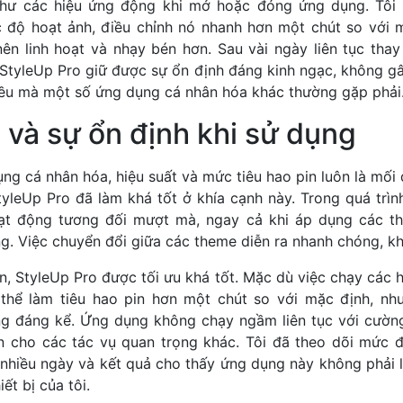
như các hiệu ứng động khi mở hoặc đóng ứng dụng. Tôi đ
c độ hoạt ảnh, điều chỉnh nó nhanh hơn một chút so với 
nên linh hoạt và nhạy bén hơn. Sau vài ngày liên tục tha
 StyleUp Pro giữ được sự ổn định đáng kinh ngạc, không gây
iều mà một số ứng dụng cá nhân hóa khác thường gặp phải
 và sự ổn định khi sử dụng
ng cá nhân hóa, hiệu suất và mức tiêu hao pin luôn là mố
yleUp Pro đã làm khá tốt ở khía cạnh này. Trong quá trìn
ạt động tương đối mượt mà, ngay cả khi áp dụng các t
g. Việc chuyển đổi giữa các theme diễn ra nhanh chóng, k
n, StyleUp Pro được tối ưu khá tốt. Mặc dù việc chạy các
thể làm tiêu hao pin hơn một chút so với mặc định, nh
ng đáng kể. Ứng dụng không chạy ngầm liên tục với cườn
in cho các tác vụ quan trọng khác. Tôi đã theo dõi mức 
 nhiều ngày và kết quả cho thấy ứng dụng này không phải l
ết bị của tôi.