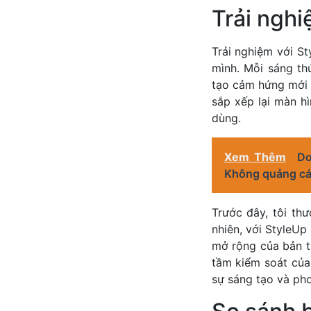
Trải ngh
Trải nghiệm với St
mình. Mỗi sáng th
tạo cảm hứng mới 
sắp xếp lại màn h
dùng.
Xem Thêm
Do
Không quảng cá
Trước đây, tôi th
nhiên, với StyleUp 
mở rộng của bản t
tầm kiểm soát của 
sự sáng tạo và pho