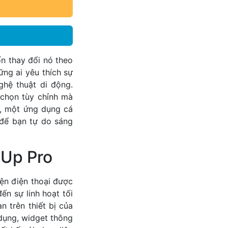
n thay đổi nó theo
ng ai yêu thích sự
hệ thuật di động.
chọn tùy chỉnh mà
o, một ứng dụng cá
 để bạn tự do sáng
eUp Pro
ện điện thoại được
n sự linh hoạt tối
 trên thiết bị của
dụng, widget thông