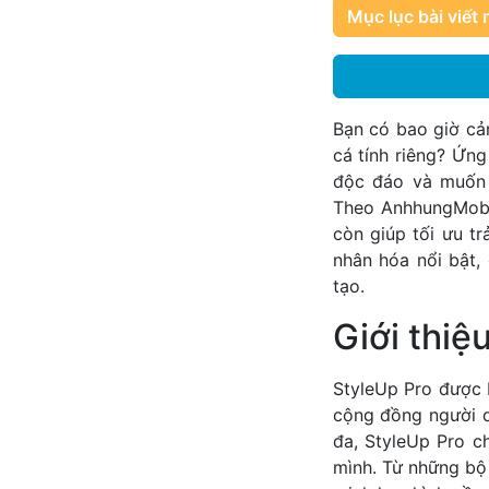
Mục lục bài viết 
Bạn có bao giờ cả
cá tính riêng? Ứn
độc đáo và muốn 
Theo AnhhungMobi
còn giúp tối ưu t
nhân hóa nổi bật,
tạo.
Giới thiệ
StyleUp Pro được 
cộng đồng người d
đa, StyleUp Pro c
mình. Từ những bộ