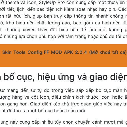
i ở theme và icon, StyleUp Pro còn cung cấp một thư viện 
ời tiết, lịch, đến các tiện ích kiểm soát nhạc hay pin. C
n rất hữu ích, giúp bạn truy cập thông tin nhanh chóng 
ó, kho hình nền chất lượng cao, bao gồm cả hình nền tĩ
ôi thường xuyên thay đổi hình nền để làm mới không gi
ó những lựa chọn phù hợp với tâm trạng hoặc chủ đề tôi đ
̉i Skin Tools Config FF MOD APK 2.0.4 (Mở khoá tất cả
 bố cục, hiệu ứng và giao diệ
 sự mang đến sự tự do trong việc sắp xếp bố cục màn hì
lượng hàng và cột icon, điều chỉnh kích thước icon, hoặc 
ọn gàng hơn. Giao diện kéo thả trực quan giúp việc này t
phút để tạo ra một bố cục hoàn toàn mới.
dụng này cung cấp nhiều tùy chọn chuyển cảnh mượt mà 