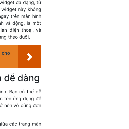
widget đa dạng, từ
ác widget này không
ngay trên màn hình
nh và động, là một
an điện thoại, và
ang theo đuổi.
) cho
n dễ dàng
nh. Bạn có thể dễ
ẩn tên ứng dụng để
rở nên vô cùng đơn
giữa các trang màn