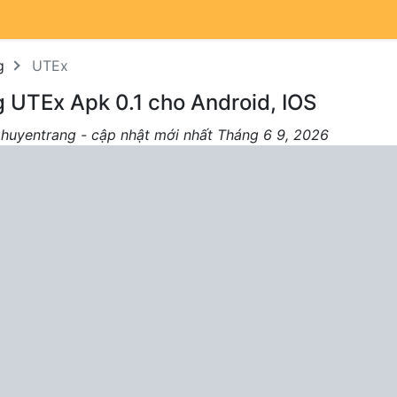
g
UTEx
 UTEx Apk 0.1 cho Android, IOS
 huyentrang - cập nhật mới nhất Tháng 6 9, 2026