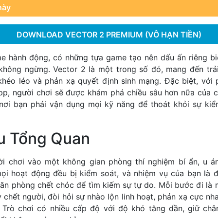
này
DOWNLOAD VECTOR 2 PREMIUM (VÔ HẠN TIỀN)
me hành động, có những tựa game tạo nên dấu ấn riêng biệ
không ngừng. Vector 2 là một trong số đó, mang đến trả
 khéo léo và phản xạ quyết định sinh mạng. Đặc biệt, với 
pp
, người chơi sẽ được khám phá chiều sâu hơn nữa của c
nơi bạn phải vận dụng mọi kỹ năng để thoát khỏi sự kiể
ệu Tổng Quan
ời chơi vào một không gian phòng thí nghiệm bí ẩn, u á
mọi hoạt động đều bị kiểm soát, và nhiệm vụ của bạn là đ
căn phòng chết chóc để tìm kiếm sự tự do. Mỗi bước đi là 
chết người, đòi hỏi sự nhào lộn linh hoạt, phản xạ cực nh
 Trò chơi có nhiều cấp độ với độ khó tăng dần, giữ châ