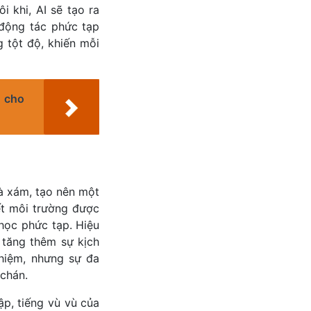
i khi, AI sẽ tạo ra
 động tác phức tạp
 tột độ, khiến mỗi
) cho
à xám, tạo nên một
ết môi trường được
 học phức tạp. Hiệu
n tăng thêm sự kịch
ghiệm, nhưng sự đa
 chán.
p, tiếng vù vù của