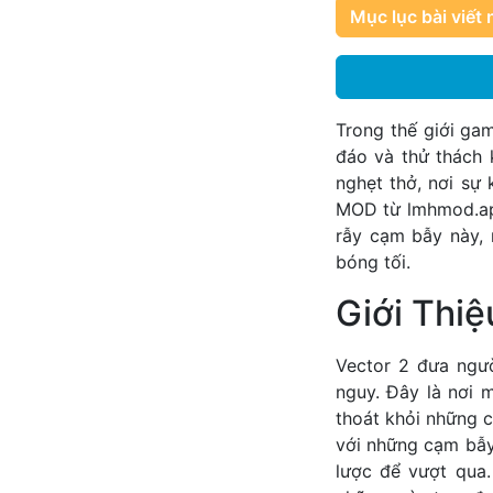
Mục lục bài viết 
Trong thế giới ga
đáo và thử thách 
nghẹt thở, nơi sự
MOD từ
lmhmod.a
rẫy cạm bẫy này, 
bóng tối.
Giới Thi
Vector 2 đưa ngư
nguy. Đây là nơi 
thoát khỏi những 
với những cạm bẫy 
lược để vượt qua.