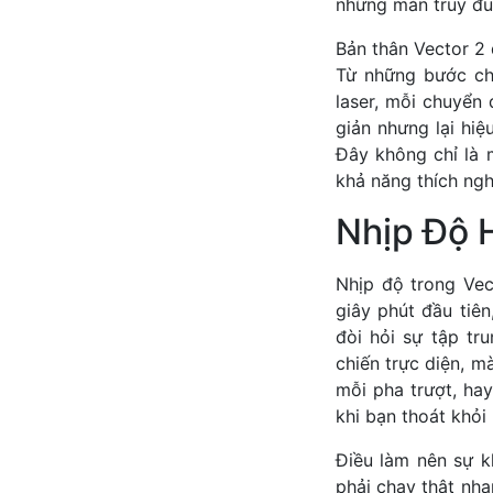
những màn truy đu
Bản thân Vector 2 
Từ những bước chạ
laser, mỗi chuyển
giản nhưng lại hiệ
Đây không chỉ là 
khả năng thích ngh
Nhịp Độ 
Nhịp độ trong Ve
giây phút đầu tiê
đòi hỏi sự tập t
chiến trực diện, m
mỗi pha trượt, hay
khi bạn thoát khỏi 
Điều làm nên sự k
phải chạy thật nh