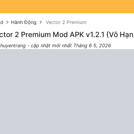
od
Hành Động
Vector 2 Premium
ctor 2 Premium Mod APK v1.2.1 (Vô Hạn 
 huyentrang - cập nhật mới nhất Tháng 6 5, 2026