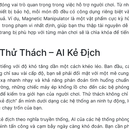
đóng vai trò quan trọng trong việc hỗ trợ người chơi. Từ 
thiết bị bảo hộ, mỗi món đồ đều có công dụng riêng biệt 
uả. Ví dụ, Magnetic Manipulator là một vật phẩm cực kỳ h
rị trong phạm vi nhất định, giúp bạn thu thập tài nguyên dễ
rang bị phù hợp với từng màn chơi sẽ là chìa khóa để tiế
Thử Thách – AI Kẻ Địch
tiếng với độ khó tăng dần một cách khéo léo. Ban đầu, c
g chỉ sau vài cấp độ, bạn sẽ phải đối mặt với một mê cun
 xạ nhanh nhạy và khả năng phán đoán tình huống chuẩn
ường, những chiếc máy ép khổng lồ cho đến các bệ phóng
 để kiểm tra giới hạn của người chơi. Thử thách không chỉ
ẻ địch” ẩn mình dưới dạng các hệ thống an ninh tự động, l
 chạy trốn của bạn.
 địch theo nghĩa truyền thống, AI của các hệ thống phòng
hình tấn công và cạm bẫy ngày càng khó đoán. Bạn cần ph