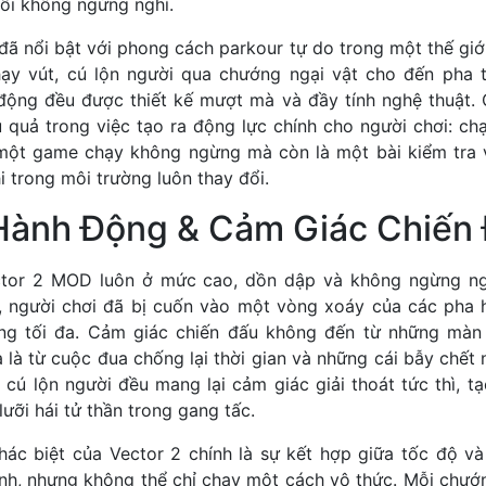
ổi không ngừng nghỉ.
đã nổi bật với phong cách parkour tự do trong một thế giới
y vút, cú lộn người qua chướng ngại vật cho đến pha t
 động đều được thiết kế mượt mà và đầy tính nghệ thuật. 
u quả trong việc tạo ra động lực chính cho người chơi: chạ
một game chạy không ngừng mà còn là một bài kiểm tra 
i trong môi trường luôn thay đổi.
Hành Động & Cảm Giác Chiến
ctor 2 MOD luôn ở mức cao, dồn dập và không ngừng ng
n, người chơi đã bị cuốn vào một vòng xoáy của các pha h
rung tối đa. Cảm giác chiến đấu không đến từ những màn
à là từ cuộc đua chống lại thời gian và những cái bẫy chết 
 cú lộn người đều mang lại cảm giác giải thoát tức thì, 
lưỡi hái tử thần trong gang tấc.
hác biệt của Vector 2 chính là sự kết hợp giữa tốc độ và
anh, nhưng không thể chỉ chạy một cách vô thức. Mỗi chướn