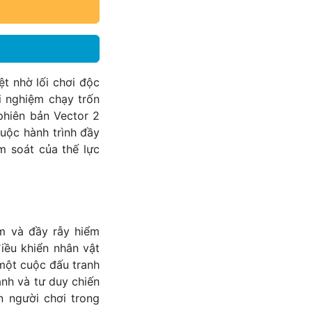
t nhờ lối chơi độc
i nghiệm chạy trốn
phiên bản Vector 2
uộc hành trình đầy
m soát của thế lực
m và đầy rẫy hiểm
iều khiển nhân vật
một cuộc đấu tranh
anh và tư duy chiến
n người chơi trong