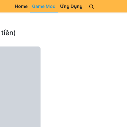
Home
Game Mod
Ứng Dụng
tiền)