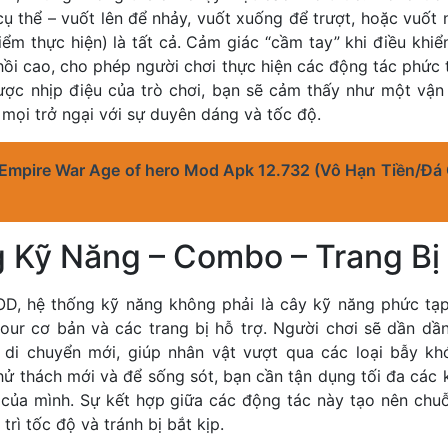
ụ thể – vuốt lên để nhảy, vuốt xuống để trượt, hoặc vuốt
điểm thực hiện) là tất cả. Cảm giác “cầm tay” khi điều khiể
 hồi cao, cho phép người chơi thực hiện các động tác phức
ược nhịp điệu của trò chơi, bạn sẽ cảm thấy như một vận
 mọi trở ngại với sự duyên dáng và tốc độ.
 Empire War Age of hero Mod Apk 12.732 (Vô Hạn Tiền/Đá
 Kỹ Năng – Combo – Trang Bị
D, hệ thống kỹ năng không phải là cây kỹ năng phức tạ
our cơ bản và các trang bị hỗ trợ. Người chơi sẽ dần d
 di chuyển mới, giúp nhân vật vượt qua các loại bẫy kh
ử thách mới và để sống sót, bạn cần tận dụng tối đa các k
o của mình. Sự kết hợp giữa các động tác này tạo nên chu
rì tốc độ và tránh bị bắt kịp.