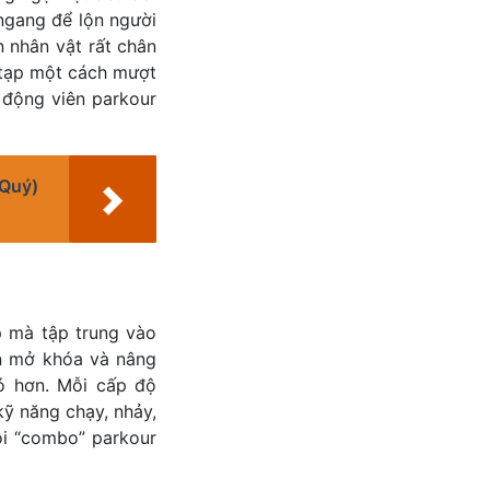
 ngang để lộn người
n nhân vật rất chân
 tạp một cách mượt
 động viên parkour
 Quý)
p mà tập trung vào
ần mở khóa và nâng
ó hơn. Mỗi cấp độ
ỹ năng chạy, nhảy,
ỗi “combo” parkour