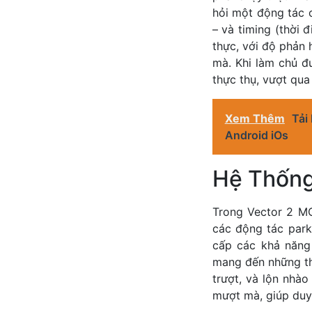
hỏi một động tác c
– và timing (thời 
thực, với độ phản
mà. Khi làm chủ đ
thực thụ, vượt qua
Xem Thêm
Tải
Android iOs
Hệ Thống
Trong Vector 2 MO
các động tác park
cấp các khả năng
mang đến những th
trượt, và lộn nhà
mượt mà, giúp duy t