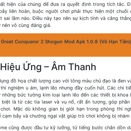
uất hiện của chúng để đưa ra quyết định trong tích tắc. Đô
ẫy liên hoàn, buộc người chơi phải thực hiện một chuỗi
sai lầm nào. Điều này tạo nên sự kịch tính và căng thẳng
 nên vô cùng đáng giá.
i Great Conqueror 2 Shogun Mod Apk 1.0.8 (Vô Hạn Tiền
 Hiệu Ứng – Âm Thanh
ụng đồ họa chất lượng cao với tông màu chủ đạo là đen v
thí nghiệm u ám, lạnh lẽo nhưng đầy cuốn hút. Các chi ti
từ những bức tường kim loại lạnh lẽo đến các thiết bị khoa
biệt là từ các tia laser và vụ nổ, rất ấn tượng, góp phầ
chơi. Mặc dù không gian bị giới hạn trong phòng thí n
ế cạm bẫy và chướng ngại vật giúp trò chơi không bị nhàm
me cũng được đầu tư kỹ lưỡng, từ tiếng bước chân dồn dậ