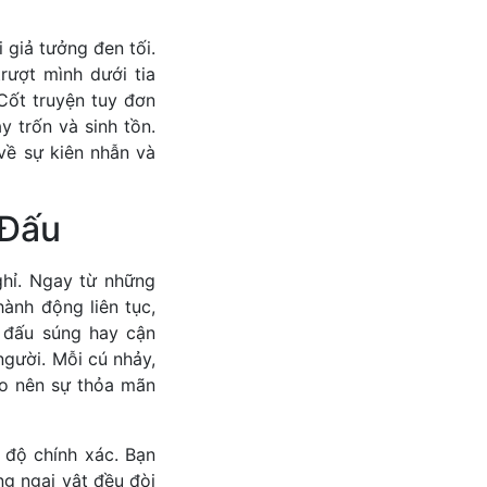
 giả tưởng đen tối.
rượt mình dưới tia
Cốt truyện tuy đơn
y trốn và sinh tồn.
về sự kiên nhẫn và
 Đấu
hỉ. Ngay từ những
ành động liên tục,
 đấu súng hay cận
người. Mỗi cú nhảy,
tạo nên sự thỏa mãn
 độ chính xác. Bạn
g ngại vật đều đòi