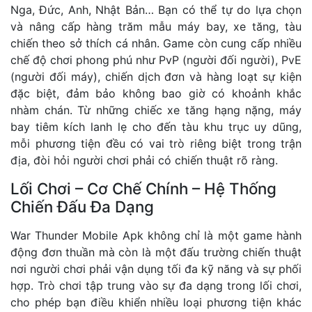
Nga, Đức, Anh, Nhật Bản… Bạn có thể tự do lựa chọn
và nâng cấp hàng trăm mẫu máy bay, xe tăng, tàu
chiến theo sở thích cá nhân. Game còn cung cấp nhiều
chế độ chơi phong phú như PvP (người đối người), PvE
(người đối máy), chiến dịch đơn và hàng loạt sự kiện
đặc biệt, đảm bảo không bao giờ có khoảnh khắc
nhàm chán. Từ những chiếc xe tăng hạng nặng, máy
bay tiêm kích lanh lẹ cho đến tàu khu trục uy dũng,
mỗi phương tiện đều có vai trò riêng biệt trong trận
địa, đòi hỏi người chơi phải có chiến thuật rõ ràng.
Lối Chơi – Cơ Chế Chính – Hệ Thống
Chiến Đấu Đa Dạng
War Thunder Mobile Apk không chỉ là một game hành
động đơn thuần mà còn là một đấu trường chiến thuật
nơi người chơi phải vận dụng tối đa kỹ năng và sự phối
hợp. Trò chơi tập trung vào sự đa dạng trong lối chơi,
cho phép bạn điều khiển nhiều loại phương tiện khác