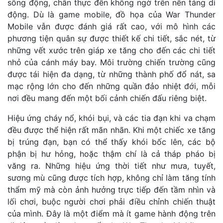
sống động, chân thực đến không ngờ trên nền tảng di
động. Dù là game mobile, đồ họa của War Thunder
Mobile vẫn được đánh giá rất cao, với mô hình các
phương tiện quân sự được thiết kế chi tiết, sắc nét, từ
những vết xước trên giáp xe tăng cho đến các chi tiết
nhỏ của cánh máy bay. Môi trường chiến trường cũng
được tái hiện đa dạng, từ những thành phố đổ nát, sa
mạc rộng lớn cho đến những quần đảo nhiệt đới, mỗi
nơi đều mang đến một bối cảnh chiến đấu riêng biệt.
Hiệu ứng cháy nổ, khói bụi, và các tia đạn khi va chạm
đều được thể hiện rất mãn nhãn. Khi một chiếc xe tăng
bị trúng đạn, bạn có thể thấy khói bốc lên, các bộ
phận bị hư hỏng, hoặc thậm chí là cả tháp pháo bị
văng ra. Những hiệu ứng thời tiết như mưa, tuyết,
sương mù cũng được tích hợp, không chỉ làm tăng tính
thẩm mỹ mà còn ảnh hưởng trực tiếp đến tầm nhìn và
lối chơi, buộc người chơi phải điều chỉnh chiến thuật
của mình. Đây là một điểm mà ít game hành động trên