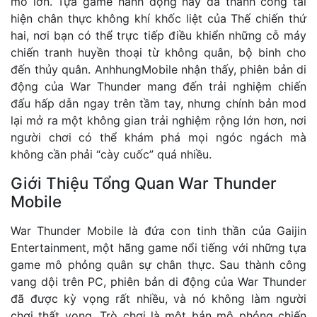
mô lớn. Tựa game hành động này đã thành công tái
hiện chân thực không khí khốc liệt của Thế chiến thứ
hai, nơi bạn có thể trực tiếp điều khiển những cỗ máy
chiến tranh huyền thoại từ không quân, bộ binh cho
đến thủy quân. AnhhungMobile nhận thấy, phiên bản di
động của War Thunder mang đến trải nghiệm chiến
đấu hấp dẫn ngay trên tầm tay, nhưng chính bản mod
lại mở ra một không gian trải nghiệm rộng lớn hơn, nơi
người chơi có thể khám phá mọi ngóc ngách mà
không cần phải “cày cuốc” quá nhiều.
Giới Thiệu Tổng Quan War Thunder
Mobile
War Thunder Mobile là đứa con tinh thần của Gaijin
Entertainment, một hãng game nổi tiếng với những tựa
game mô phỏng quân sự chân thực. Sau thành công
vang dội trên PC, phiên bản di động của War Thunder
đã được kỳ vọng rất nhiều, và nó không làm người
chơi thất vọng. Trò chơi là một bản mô phỏng chiến