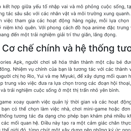
 kết hợp giữa yếu tố nhập vai và mô phỏng cuộc sống, tạ
ng tác sâu sắc với các nhân vật và môi trường xung quanh
ến việc tham gia các hoạt động hàng ngày, mỗi lựa chọn
 niệm khó quên. Với phong cách đồ họa anime đặc trưng và
ng đến một trải nghiệm giải trí thư giãn, lắng đọng.
– Cơ chế chính và hệ thống tư
ories Apk, người chơi sẽ hóa thân thành một cậu bé đư
ông. Nhiệm vụ chính của bạn là tương tác với các thành v
người chị họ Rio, Yui và mẹ Miyuki, để xây dựng mối quan
ập trung vào việc đưa ra lựa chọn trong các đoạn hội thoại
à trải nghiệm cuộc sống ở một thị trấn nhỏ yên bình.
game xoay quanh việc quản lý thời gian và các hoạt độn
, bạn có thể chọn làm việc nhà, chơi mini-game hoặc đơn 
 thống tương tác đa dạng cho phép bạn khám phá nhiều k
 các mối quan hệ. Điều này tạo ra một cảm giác chân thực
 thế giới đó, từng chút một xây dựng nên những ký ức ngọ