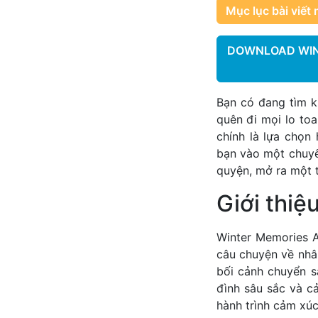
Mục lục bài viết 
DOWNLOAD WIN
Bạn có đang tìm 
quên đi mọi lo to
chính là lựa chọ
bạn vào một chuyế
quyện, mở ra một 
Giới thi
Winter Memories A
câu chuyện về nhân
bối cảnh chuyển s
đình sâu sắc và c
hành trình cảm xú