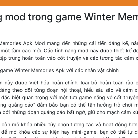
g mod trong game Winter Me
 Memories Apk Mod mang đến những cải tiến đáng kể, nân
n một tầm cao mới. Các tính năng mod này được thiết kế để
tập trung hoàn toàn vào cốt truyện và các tương tác cảm x
n game Winter Memories Apk với các nhân vật chính
ản này được Việt hóa hoàn chỉnh, loại bỏ hoàn toàn rào 
dàng theo dõi từng đoạn hội thoại, hiểu sâu sắc về cảm x
y đặc biệt quan trọng với một tựa game nặng về cốt truyện
hông quảng cáo” đảm bảo bạn có thể tận hưởng trò chơi m
n bởi những đoạn quảng cáo bất ngờ, giữ cho mạch cảm xúc
còn mở khóa nhiều tùy chọn tương tác và hoạt động hơn
” để mở khóa các sự kiện hay mini-game, bạn có thể tự 