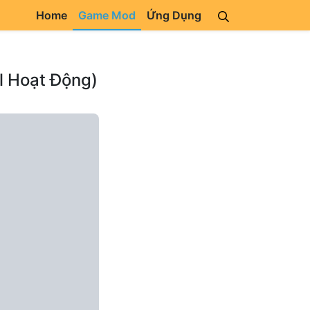
Home
Game Mod
Ứng Dụng
l Hoạt Động)