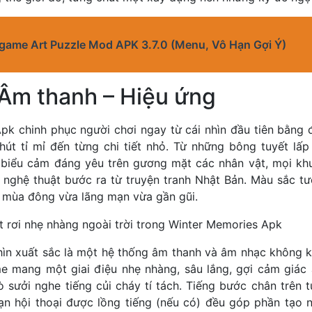
 game Art Puzzle Mod APK 3.7.0 (Menu, Vô Hạn Gợi Ý)
 Âm thanh – Hiệu ứng
pk chinh phục người chơi ngay từ cái nhìn đầu tiên bằng 
út tỉ mỉ đến từng chi tiết nhỏ. Từ những bông tuyết lấp 
biểu cảm đáng yêu trên gương mặt các nhân vật, mọi kh
nghệ thuật bước ra từ truyện tranh Nhật Bản. Màu sắc tư
 mùa đông vừa lãng mạn vừa gần gũi.
ết rơi nhẹ nhàng ngoài trời trong Winter Memories Apk
hìn xuất sắc là một hệ thống âm thanh và âm nhạc không 
 mang một giai điệu nhẹ nhàng, sâu lắng, gợi cảm giác
ò sưởi nghe tiếng củi cháy tí tách. Tiếng bước chân trên tu
n hội thoại được lồng tiếng (nếu có) đều góp phần tạo