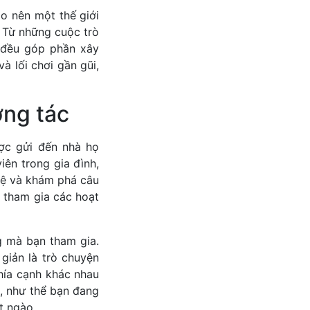
o nên một thế giới
. Từ những cuộc trò
 đều góp phần xây
 lối chơi gần gũi,
ơng tác
ợc gửi đến nhà họ
iên trong gia đình,
 hệ và khám phá câu
, tham gia các hoạt
g mà bạn tham gia.
giản là trò chuyện
hía cạnh khác nhau
, như thể bạn đang
t ngào.