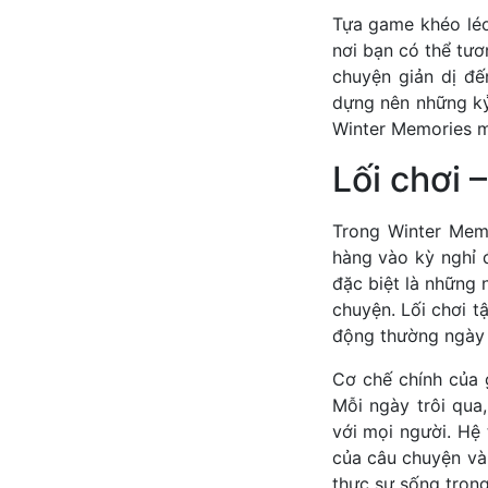
Tựa game khéo léo
nơi bạn có thể tươ
chuyện giản dị đ
dựng nên những kỷ
Winter Memories ma
Lối chơi 
Trong Winter Mem
hàng vào kỳ nghỉ đ
đặc biệt là những 
chuyện. Lối chơi t
động thường ngày v
Cơ chế chính của 
Mỗi ngày trôi qua
với mọi người. Hệ
của câu chuyện và
thực sự sống trong