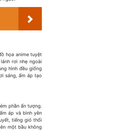
đồ họa anime tuyệt
lánh rơi nhẹ ngoài
ung hình đều giống
ơi sáng, ấm áp tạo
kém phần ấn tượng.
 ấm áp và bình yên
yết, tiếng gió thổi
 nên một bầu không