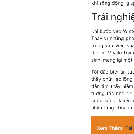
khí sống động, gi
Trải nghi
Khi bước vào Wint
Thay vì những pha
trung vào việc kh
Rio và Miyuki trả
sinh, mang lại một
Tôi đặc biệt ấn t
thấy chút lạc lõng
dần tìm thấy niềm 
tương tác nhỏ đều
cuộc sống, khiến
nhận từng khoảnh 
Xem Thêm
Tải