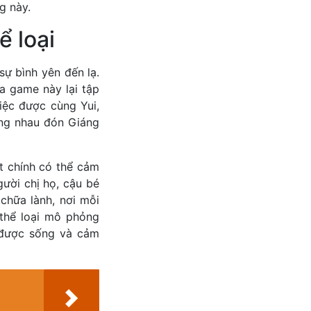
g này.
ể loại
ự bình yên đến lạ.
a game này lại tập
iệc được cùng Yui,
ùng nhau đón Giáng
t chính có thể cảm
gười chị họ, cậu bé
 chữa lành, nơi mỗi
 thể loại mô phỏng
 được sống và cảm