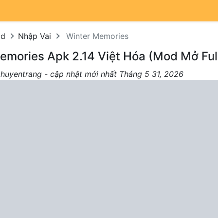
od
Nhập Vai
Winter Memories
Memories Apk 2.14 Việt Hóa (Mod Mở Ful
 huyentrang - cập nhật mới nhất Tháng 5 31, 2026