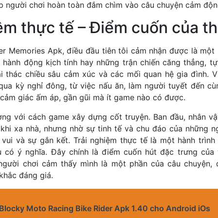
úp người chơi hoàn toàn đắm chìm vào câu chuyện cảm độn
ệm thực tế – Điểm cuốn của th
er Memories Apk, điều đầu tiên tôi cảm nhận được là một s
 hành động kịch tính hay những trận chiến căng thẳng, tự
ai thác chiều sâu cảm xúc và các mối quan hệ gia đình. V
i qua kỳ nghỉ đông, từ việc nấu ăn, làm người tuyết đến c
 cảm giác ấm áp, gần gũi mà ít game nào có được.
ượng với cách game xây dựng cốt truyện. Ban đầu, nhân vậ
 khi xa nhà, nhưng nhờ sự tinh tế và chu đáo của những n
vui và sự gắn kết. Trải nghiệm thực tế là một hành trình
 có ý nghĩa. Đây chính là điểm cuốn hút đặc trưng của
 người chơi cảm thấy mình là một phần của câu chuyện,
khắc đáng giá.
 Blocky Moto Racing Bike Rider Apk 1.40 cho Android iOs