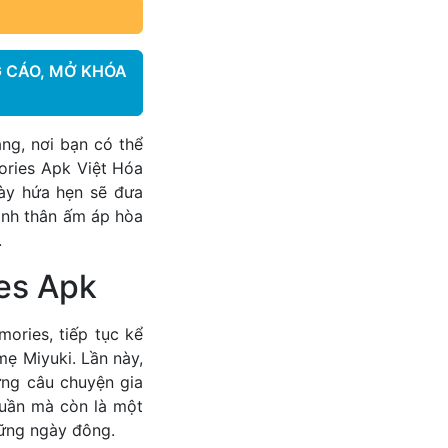
 CÁO, MỞ KHÓA
g, nơi bạn có thể
ories Apk Việt Hóa
này hứa hẹn sẽ đưa
ình thân ấm áp hòa
.
ies Apk
ories, tiếp tục kể
mẹ Miyuki. Lần này,
ững câu chuyện gia
huần mà còn là một
hững ngày đông.