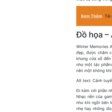
Xem Thêm
Tải
Đồ họa –
Winter Memories A
đẹp, được chăm ch
khung cửa sổ đến 
như một tác phẩm 
nên một không khí
Alt text: Cảnh tuy
Đi kèm với phần n
Nhạc nền của game
như khi ngồi bên l
nhẹ hay những đoạ