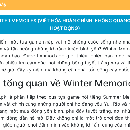
này
TER MEMORIES (VIỆT HÓA HOÀN CHỈNH, KHÔNG QUẢNG
HOẠT ĐỘNG)
kiếm một tựa game nhập vai mô phỏng cuộc sống nhẹ nhàn
an và tận hưởng những khoảnh khắc bình yên? Winter Mem
n hoàn hảo. Được
lmhmod.app
giới thiệu, phiên bản mod 
n phiêu lưu cảm xúc, nơi những bông tuyết trắng xóa và t
thế giới đầy kỷ niệm mà không cần phải tốn công cày cuốc
ệu tổng quan về Winter Memor
pk là phần tiếp theo của tựa game nổi tiếng Summer Mem
 vật chính cùng những người chị họ đáng yêu Yui, Rio và 
ang một mùa đông yên bình, phủ đầy tuyết trắng, nơi nh
ảm động dần hé mở. Đây không chỉ là một trò chơi đơn t
c, giúp người chơi đắm mình vào không khí ấm cúng của n