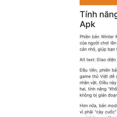
Tính năn
Apk
Phiên bản Winter
của người chơi lê
cản nhỏ, giúp bạn 
Alt text: Giao diệ
Đầu tiên, phiên b
game thủ Việt dễ 
nhân vật. Điều nà
hai, tính năng “K
không bị gián đoạ
Hơn nữa, bản mod 
vì phải “cày cuốc