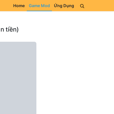
Home
Game Mod
Ứng Dụng
n tiền)