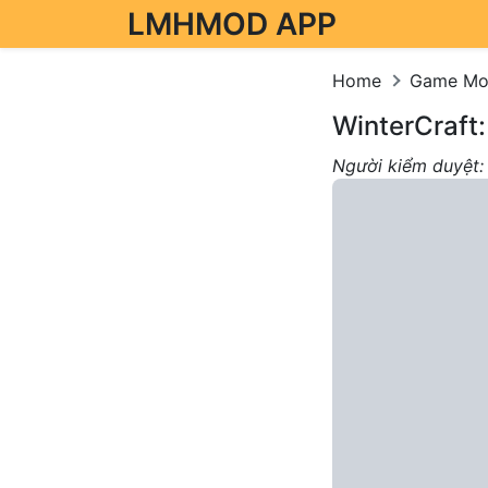
LMHMOD APP
Skip to content
Home
Game M
WinterCraft:
Người kiểm duyệt: