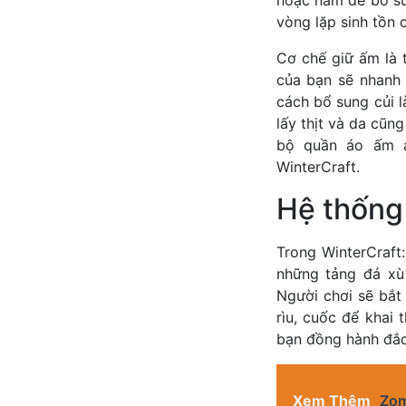
vòng lặp sinh tồn 
Cơ chế giữ ấm là 
của bạn sẽ nhanh c
cách bổ sung củi l
lấy thịt và da cũn
bộ quần áo ấm á
WinterCraft.
Hệ thống 
Trong WinterCraft:
những tảng đá xù
Người chơi sẽ bắt
rìu, cuốc để khai 
bạn đồng hành đắc 
Xem Thêm
Zom