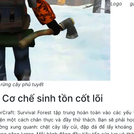
Logo ga
i rừng cây phủ tuyết
 Cơ chế sinh tồn cốt lõi
erCraft: Survival Forest tập trung hoàn toàn vào các yếu 
ện một cách chân thực và đầy thử thách. Bạn sẽ phải học
ờng xung quanh: chặt cây lấy củi, đập đá để lấy khoáng
ng năng lượng. Mỗi hành động đều tiêu tốn sức lực và thời