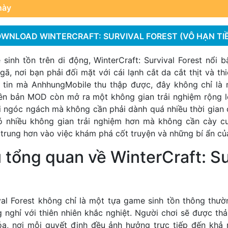
này
WNLOAD WINTERCRAFT: SURVIVAL FOREST (VÔ HẠN TI
sinh tồn trên di động, WinterCraft: Survival Forest nổi b
gã, nơi bạn phải đối mặt với cái lạnh cắt da cắt thịt và th
 tin mà AnhhungMobile thu thập được, đây không chỉ là 
ên bản MOD còn mở ra một không gian trải nghiệm rộng l
 ngóc ngách mà không cần phải dành quá nhiều thời gian
ó nhiều không gian trải nghiệm hơn mà không cần cày c
trung hơn vào việc khám phá cốt truyện và những bí ẩn củ
u tổng quan về WinterCraft: Su
ival Forest không chỉ là một tựa game sinh tồn thông thườ
 nghỉ với thiên nhiên khắc nghiệt. Người chơi sẽ được th
óa, nơi mỗi quyết định đều ảnh hưởng trực tiếp đến khả