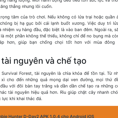
căng thẳng nhưng lôi cuốn.
trọng tâm của trò chơi. Nếu không có lửa trại hoặc quần 
hóng bị hạ gục bởi cái lạnh buốt xương. Việc duy trì lửa
à nhiệm vụ hàng đầu, đặc biệt là vào ban đêm. Ngoài ra, 
g là một phần không thể thiếu, không chỉ để no bụng mà c
p hơn, giúp bạn chống chọi tốt hơn với mùa đông k
tài nguyên và chế tạo
 Survival Forest, tài nguyên là chìa khóa để tồn tại. Từ 
 xì cho đến những quả mọng dại ven đường, mọi thứ đều 
 đầu với đôi bàn tay trắng và dần dần chế tạo ra những 
thác tài nguyên hiệu quả hơn. Rìu giúp chặt cây nhanh ch
lực khi khai thác đá.
bie Hunter D-Day2 APK 1.0.4 cho Android iOS