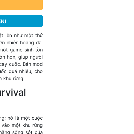
ỀN)
ật lên như một thử
iên nhiên hoang dã.
một game sinh tồn
ớn hơn, giúp người
 cày cuốc. Bản mod
uốc quá nhiều, cho
a khu rừng.
rvival
ng; nó là một cuộc
ả vào một khu rừng
 năng sống sót của