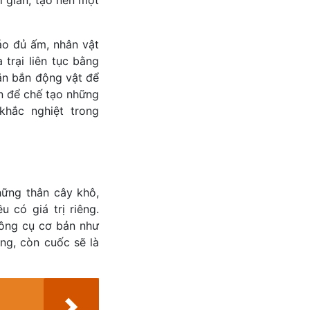
áo đủ ấm, nhân vật
 trại liên tục bằng
săn bắn động vật để
òn để chế tạo những
hắc nghiệt trong
những thân cây khô,
có giá trị riêng.
công cụ cơ bản như
óng, còn cuốc sẽ là