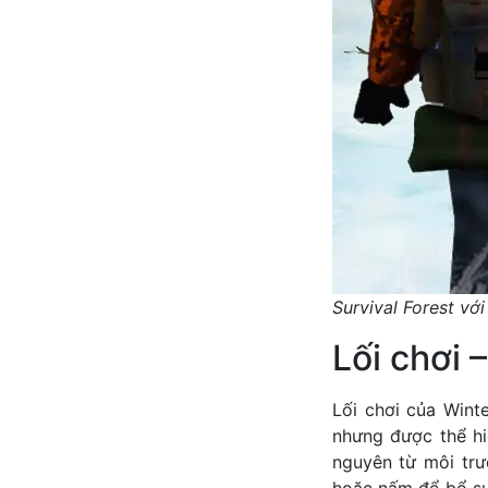
Survival Forest vớ
Lối chơi –
Lối chơi của Wint
nhưng được thể hi
nguyên từ môi trư
hoặc nấm để bổ su