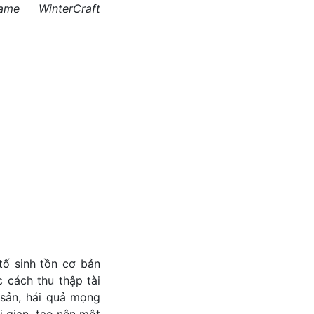
me WinterCraft
tố sinh tồn cơ bản
 cách thu thập tài
 sản, hái quả mọng
 gian, tạo nên một