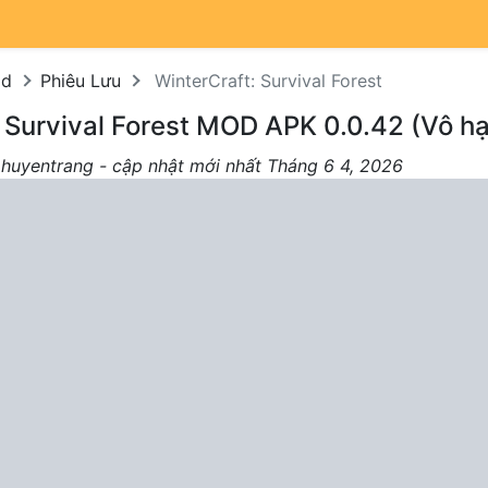
od
Phiêu Lưu
WinterCraft: Survival Forest
 Survival Forest MOD APK 0.0.42 (Vô hạ
 huyentrang - cập nhật mới nhất Tháng 6 4, 2026