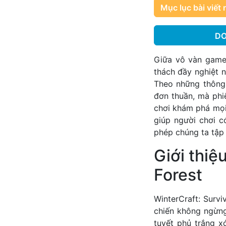
Mục lục bài viết 
DO
Giữa vô vàn game 
thách đầy nghiệt n
Theo những thông
đơn thuần, mà phi
chơi khám phá mọi
giúp người chơi c
phép chúng ta tập 
Giới thiệ
Forest
WinterCraft: Surv
chiến không ngừng
tuyết phủ trắng x