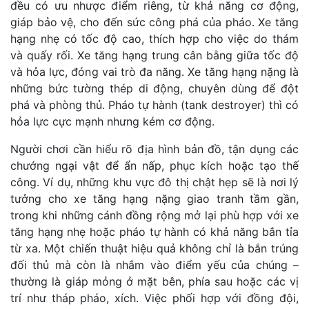
đều có ưu nhược điểm riêng, từ khả năng cơ động,
giáp bảo vệ, cho đến sức công phá của pháo. Xe tăng
hạng nhẹ có tốc độ cao, thích hợp cho việc do thám
và quấy rối. Xe tăng hạng trung cân bằng giữa tốc độ
và hỏa lực, đóng vai trò đa năng. Xe tăng hạng nặng là
những bức tường thép di động, chuyên dùng để đột
phá và phòng thủ. Pháo tự hành (tank destroyer) thì có
hỏa lực cực mạnh nhưng kém cơ động.
Người chơi cần hiểu rõ địa hình bản đồ, tận dụng các
chướng ngại vật để ẩn nấp, phục kích hoặc tạo thế
công. Ví dụ, những khu vực đô thị chật hẹp sẽ là nơi lý
tưởng cho xe tăng hạng nặng giao tranh tầm gần,
trong khi những cánh đồng rộng mở lại phù hợp với xe
tăng hạng nhẹ hoặc pháo tự hành có khả năng bắn tỉa
từ xa. Một chiến thuật hiệu quả không chỉ là bắn trúng
đối thủ mà còn là nhắm vào điểm yếu của chúng –
thường là giáp mỏng ở mặt bên, phía sau hoặc các vị
trí như tháp pháo, xích. Việc phối hợp với đồng đội,