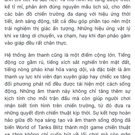
kế tỉ mỉ, phản ánh đúng nguyên mẫu lịch sử, cho đến
các bản đồ chiến trường đa dạng với hiệu ứng thời
tiết, ánh sáng động, tất cả đều góp phần tạo nên một
trải nghiệm thị giác ấn tượng. Những hiệu ứng vật lý
khi xe tăng di chuyển, va chạm, hay khi đạn pháo găm
vào giáp đều rất chân thực.
Hệ thống âm thanh cũng là một điểm cộng lớn. Tiếng
động cơ gầm rú, tiếng xích sắt nghiến trên mặt đất,
tiếng nòng pháo khai hỏa vang dội, và đặc biệt là âm
thanh uy lực khi viên đạn xuyên giáp hay chiếc xe tăng
đối phương phát nổ đều được tái hiện một cách sống
động. Những âm thanh này không chỉ tăng thêm sự
kịch tính cho mỗi trận đấu mà còn giúp người chơi
nhận biết tình hình trên chiến trường, từ đó đưa ra
những quyết định chiến thuật kịp thời. Sự kết hợp hoàn
hảo giữa đồ họa sáng tạo và âm thanh sống động đã
biến World of Tanks Blitz thành một game chiến thuật
xe tăng không chỉ cuốn hút về lối chơi mà còn mãn