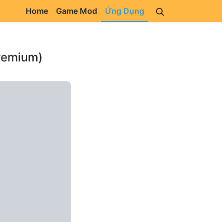
Home
Game Mod
Ứng Dụng
remium)