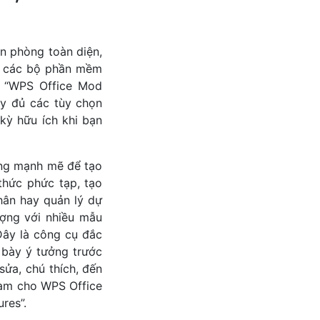
n phòng toàn diện,
hư các bộ phần mềm
a “WPS Office Mod
ầy đủ các tùy chọn
kỳ hữu ích khi bạn
ờng mạnh mẽ để tạo
thức phức tạp, tạo
nhân hay quản lý dự
ượng với nhiều mẫu
Đây là công cụ đắc
h bày ý tưởng trước
sửa, chú thích, đến
làm cho WPS Office
res”.