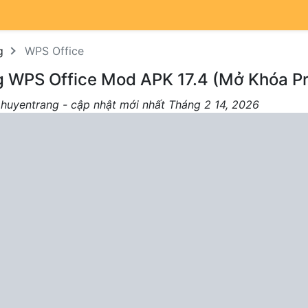
g
WPS Office
g WPS Office Mod APK 17.4 (Mở Khóa P
 huyentrang - cập nhật mới nhất Tháng 2 14, 2026