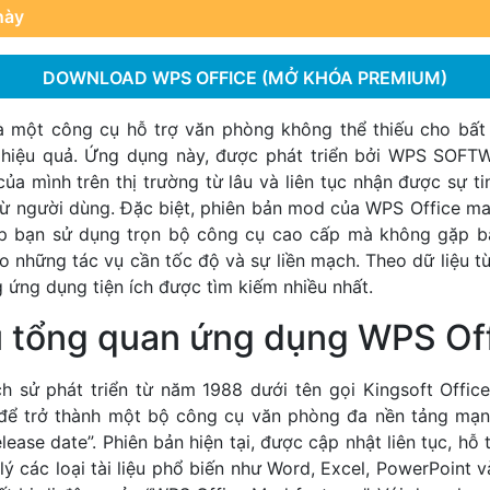
này
DOWNLOAD WPS OFFICE (MỞ KHÓA PREMIUM)
 một công cụ hỗ trợ văn phòng không thể thiếu cho bất k
 hiệu quả. Ứng dụng này, được phát triển bởi WPS SOFT
của mình trên thị trường từ lâu và liên tục nhận được sự t
 từ người dùng. Đặc biệt, phiên bản mod của WPS Office ma
úp bạn sử dụng trọn bộ công cụ cao cấp mà không gặp bấ
o những tác vụ cần tốc độ và sự liền mạch. Theo dữ liệu 
 ứng dụng tiện ích được tìm kiếm nhiều nhất.
ệu tổng quan ứng dụng WPS Of
ch sử phát triển từ năm 1988 dưới tên gọi Kingsoft Office
n để trở thành một bộ công cụ văn phòng đa nền tảng mạ
lease date”. Phiên bản hiện tại, được cập nhật liên tục, hỗ 
lý các loại tài liệu phổ biến như Word, Excel, PowerPoint