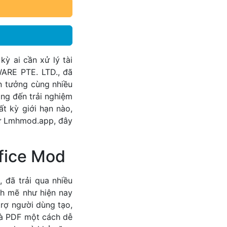
ỳ ai cần xử lý tài
WARE PTE. LTD., đã
in tưởng cùng nhiều
ng đến trải nghiệm
t kỳ giới hạn nào,
từ Lmhmod.app, đây
fice Mod
, đã trải qua nhiều
nh mẽ như hiện nay
trợ người dùng tạo,
 và PDF một cách dễ