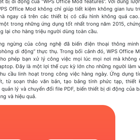
ết bị di động của “WPS Office Mod features”. Với dung lư
WPS Office Mod không chỉ giúp tiết kiệm không gian lưu 
à ngay cả trên các thiết bị có cấu hình không quá cao
 một trong những ứng dụng tốt nhất trong năm 2015, chứng 
 lại cho hàng triệu người dùng toàn cầu.
ông ngừng của công nghệ đã biến điện thoại thông minh
phòng di động” thực thụ. Trong bối cảnh đó, WPS Office M
 cho phép bạn xử lý công việc mọi lúc mọi nơi mà không
aptop. Đây là một lợi thế cực kỳ lớn cho những người làm vi
nhu cầu linh hoạt trong công việc hàng ngày. Ứng dụng t
ết, từ soạn thảo văn bản, tạo bảng tính phức tạp, thiết k
quản lý và chuyển đổi file PDF, biến thiết bị di động của 
ng và hiệu quả.