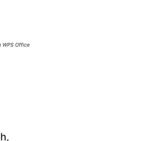
g WPS Office
h,