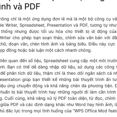
ình và PDF
ông chỉ là một ứng dụng đơn lẻ mà là một bộ công cụ vă
le Writer, Spreadsheet, Presentation và PDF, tương tự n
 thống nhưng được tối ưu hóa cho thiết bị di động củ
 Writer cho phép bạn soạn thảo, chỉnh sửa văn bản với đ
hữ, đoạn văn, chèn hình ảnh và bảng biểu. Điều này cực 
hợp đồng hoặc bài luận một cách nhanh chóng.
ụ liên quan đến số liệu, Spreadsheet cung cấp một môi trư
ính. Bạn có thể dễ dàng nhập dữ liệu, sử dụng các công 
để phân tích dữ liệu, thậm chí là theo dõi ngân sách cá 
esentation giúp bạn thiết kế những bài thuyết trình ấn t
hiệu ứng chuyển động và khả năng chèn đa phương tiện. 
chuẩn bị bài thuyết trình hay những người đi làm cần trìn
g. Cuối cùng, khả năng xử lý PDF toàn diện, từ đọc, chỉnh 
i giữa PDF và các định dạng khác như Word hay hình ảnh, 
thủ đắc lực trong mọi tình huống của “WPS Office Mod featu