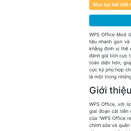
Mục lục bài viết 
WPS Office Mod là
liệu nhanh gọn và
khẳng định vị thế 
đánh giá tích cực
toàn diện hơn, gi
cực kỳ phù hợp ch
là một trong những
Giới thi
WPS Office, với lị
giai đoạn cải tiế
của “WPS Office re
chỉnh sửa và quản 