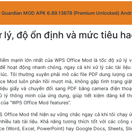
 Guardian MOD APK 6.89.13678 (Premium Unlocked) Andr
 lý, độ ổn định và mức tiêu ha
iểm mạnh lớn nhất của WPS Office Mod là tốc độ xử lý v
 để hoạt động nhanh chóng, ngay cả khi xử lý các tài liệu
g lúc. Tôi thường xuyên phải mở các file PDF dung lượng c
ce Mod luôn phản hồi mượt mà, không gặp tình trạng giật
 liệu giấy và chuyển đổi sang PDF bằng camera điện thoại
ử lý thông minh của ứng dụng, giúp tiết kiệm đáng kể thờ
 của “WPS Office Mod features”.
S Office Mod thể hiện sự vững chắc ngay cả khi tôi chạy ứ
nhiều tab tài liệu. Khả năng tương thích tốt với các công
ice (Word, Excel, PowerPoint) hay Google Docs, Sheets, Sl