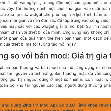
khi là mỗi vài ngày, lại mang đến một cảm giác mới mẻ
hác vậy. Tôi thường dành một chút thời gian vào cuối tuầ
ắp xếp lại các widget cho phù hợp với lịch trình tuần tới. 
 icon tối giản và nền đơn sắc để tập trung vào công việc, 
ều màu sắc với các widget giải trí nổi bật. Sự linh hoạt
nhàm chán với thiết bị của mình. Ứng dụng này không chỉ 
một phần của quá trình thể hiện bản thân, một cách để nó
n của thiết bị mà tôi tương tác mỗi ngày.
g so với bản mod: Giá trị gia
 phiên bản thường và bản mod của một ứng dụng cá nhân
 mặt tài nguyên và tính năng. Bản thường, mặc dù vẫn cun
ường giới hạn người dùng ở một số theme, icon hoặc wid
 toàn bộ kho tài nguyên cao cấp, người dùng thường phả
i ứng dụng Zing TV Mod Apk 20.03.01 (Mở khóa chức 
D, Không chứa quảng cáo) cho Android, IOS