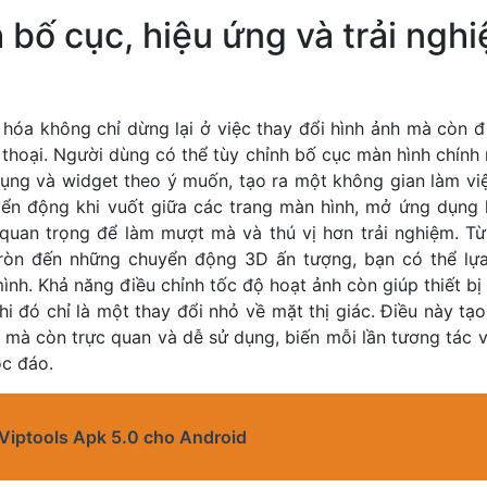
 bố cục, hiệu ứng và trải ngh
hóa không chỉ dừng lại ở việc thay đổi hình ảnh mà còn đ
 thoại. Người dùng có thể tùy chỉnh bố cục màn hình chính 
ng và widget theo ý muốn, tạo ra một không gian làm việc 
ển động khi vuốt giữa các trang màn hình, mở ứng dụng
quan trọng để làm mượt mà và thú vị hơn trải nghiệm. T
tròn đến những chuyển động 3D ấn tượng, bạn có thể lự
ình. Khả năng điều chỉnh tốc độ hoạt ảnh còn giúp thiết b
hi đó chỉ là một thay đổi nhỏ về mặt thị giác. Điều này tạ
mà còn trực quan và dễ sử dụng, biến mỗi lần tương tác v
ộc đáo.
i Viptools Apk 5.0 cho Android