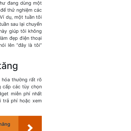
 như đang dùng một
n để thử nghiệm các
Ví dụ, một tuần tôi
tuần sau lại chuyển
 này giúp tôi không
làm đẹp điện thoại
i lên “đây là tôi”
 tăng
 hóa thường rất rõ
g cấp các tùy chọn
get miễn phí nhất
i trả phí hoặc xem
năng