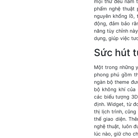
mọi thứ đều nằm t
phẩm nghệ thuật 
nguyên khổng lồ, 
động, đảm bảo rằn
năng tùy chỉnh nà
dụng, giúp việc tươ
Sức hút t
Một trong những y
phong phú gồm th
ngàn bộ theme đượ
bộ không khí của đ
các biểu tượng 3D
định. Widget, từ đ
thị lịch trình, cũ
thể giao diện. Th
nghệ thuật, luôn 
lúc nào, giữ cho c