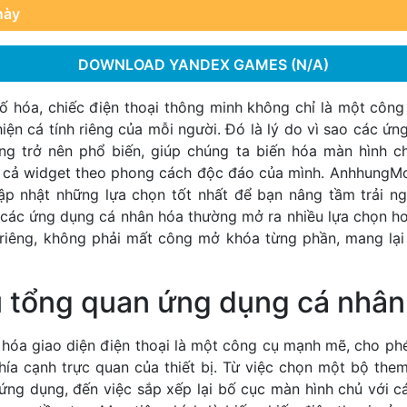
này
DOWNLOAD YANDEX GAMES (N/A)
ố hóa, chiếc điện thoại thông minh không chỉ là một công 
hiện cá tính riêng của mỗi người. Đó là lý do vì sao các ứ
ng trở nên phổ biến, giúp chúng ta biến hóa màn hình c
 cả widget theo phong cách độc đáo của mình. AnhhungMo
ập nhật những lựa chọn tốt nhất để bạn nâng tầm trải n
 các ứng dụng cá nhân hóa thường mở ra nhiều lựa chọn hơ
 riêng, không phải mất công mở khóa từng phần, mang lại
u tổng quan ứng dụng cá nhân
hóa giao diện điện thoại là một công cụ mạnh mẽ, cho ph
hía cạnh trực quan của thiết bị. Từ việc chọn một bộ them
 ứng dụng, đến việc sắp xếp lại bố cục màn hình chủ với c