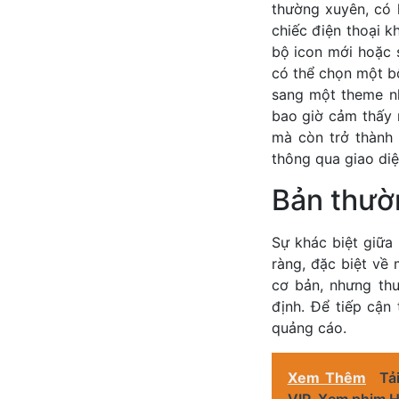
thường xuyên, có 
chiếc điện thoại k
bộ icon mới hoặc s
có thể chọn một bộ
sang một theme nhi
bao giờ cảm thấy 
mà còn trở thành 
thông qua giao diệ
Bản thườn
Sự khác biệt giữa
ràng, đặc biệt về
cơ bản, nhưng th
định. Để tiếp cận
quảng cáo.
Xem Thêm
Tả
VIP, Xem phim H