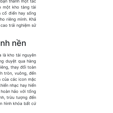
 bạn thành một tác
 một kho tàng tài
h cổ điển hay sống
ho riêng mình. Khả
cao trải nghiệm sử
ình nền
 là kho tài nguyên
ng duyệt qua hàng
êng, thay đổi toàn
nh tròn, vuông, đến
n của các icon mặc
khiển nhạc hay hiển
p hoàn hảo với tổng
nh, trừu tượng đến
n hình khóa bất cứ