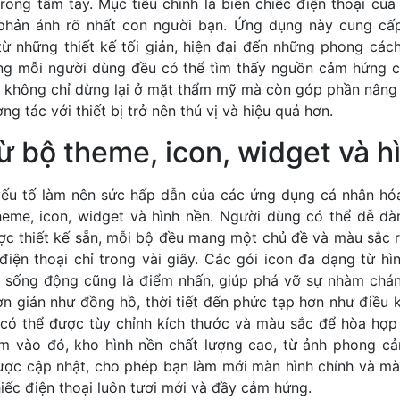
rong tầm tay. Mục tiêu chính là biến chiếc điện thoại của
phản ánh rõ nhất con người bạn. Ứng dụng này cung cấp
từ những thiết kế tối giản, hiện đại đến những phong các
g mỗi người dùng đều có thể tìm thấy nguồn cảm hứng c
y không chỉ dừng lại ở mặt thẩm mỹ mà còn góp phần nâng 
ng tác với thiết bị trở nên thú vị và hiệu quả hơn.
ừ bộ theme, icon, widget và h
ếu tố làm nên sức hấp dẫn của các ứng dụng cá nhân hóa
eme, icon, widget và hình nền. Người dùng có thể dễ dà
c thiết kế sẵn, mỗi bộ đều mang một chủ đề và màu sắc ri
iện thoại chỉ trong vài giây. Các gói icon đa dạng từ hì
 sống động cũng là điểm nhấn, giúp phá vỡ sự nhàm chá
ơn giản như đồng hồ, thời tiết đến phức tạp hơn như điều 
ng có thể được tùy chỉnh kích thước và màu sắc để hòa hợ
êm vào đó, kho hình nền chất lượng cao, từ ảnh phong cả
được cập nhật, cho phép bạn làm mới màn hình chính và mà
hiếc điện thoại luôn tươi mới và đầy cảm hứng.