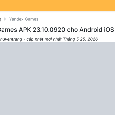
g
Yandex Games
Games APK 23.10.0920 cho Android iOS
 huyentrang - cập nhật mới nhất Tháng 5 25, 2026