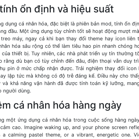
tính ổn định và hiệu suất
g dụng cá nhân hóa, đặc biệt là phiên bản mod, tính ổn địn
àng đầu. Một ứng dụng tùy chỉnh tốt sẽ hoạt động mượt mà,
 treo máy, ngay cả khi bạn thay đổi theme hay icon liên 
 nhân hóa sâu rộng có thể làm tiêu hao pin nhanh chóng 
 của thiết bị. Tuy nhiên, các nhà phát triển uy tín thường 
 rằng dù bạn có tùy chỉnh đến đâu, điện thoại vẫn duy trì
thụ pin ở mức chấp nhận được. Trải nghiệm thay đổi icon
gay lập tức mà không có độ trễ đáng kể. Điều này cho thấ
 và khả năng vận hành đã được tính toán kỹ lưỡng, mang 
o người dùng.
iệm cá nhân hóa hàng ngày
ng một ứng dụng cá nhân hóa trong cuộc sống hàng ngày 
 cảm cao. Imagine waking up, and your phone screen refl
 a calming pastel theme, or a vibrant, energetic one. V