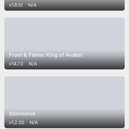
v1.6.10
N/A
Frost & Flame: King of Avalon
v14.7.0
N/A
Stormshot
v1.2.20
N/A