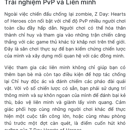
Trải nghiệm PvP và Liên minh
Ngoài việc chiến đấu chống lại zombie, Z Day: Hearts
of Heroes còn nổi bật với chế độ PvP nhiều người chơi
toàn cầu đầy hấp dẫn. Người chơi có thể hóa thân
thành chỉ huy và tham gia vào những trận chiến căng
thẳng với các game thủ khác từ khắp nơi trên thế giới.
Đây là sân chơi thực sự để bạn kiểm chứng chiến lược
của mình và xây dựng mối quan hệ với các đồng minh.
Việc tham gia các liên minh không chỉ giúp bạn có
thêm bạn bè mà còn tạo điều kiện để hợp tác chống
lại Chỉ huy độc ác và đánh chiếm các pháo đài quái
vật. Với vô số chiến lược có sẵn, bạn phải sử dụng trí
thông minh và sự khôn ngoan của mình để đánh bại kẻ
thù, bảo vệ liên minh và giành lấy vinh quang. Cảm
giác phối hợp cùng những người chơi khác để thực
hiện một cuộc tấn công lớn, hoặc cùng nhau phòng
thủ trước một đợt càn quét, là điểm cuốn hút khó
cưỡng của Z Day Hearts of Heroes.