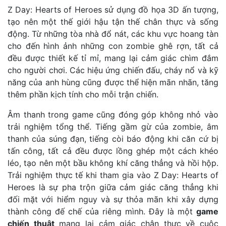
Z Day: Hearts of Heroes sử dụng đồ họa 3D ấn tượng,
tạo nên một thế giới hậu tận thế chân thực và sống
động. Từ những tòa nhà đổ nát, các khu vực hoang tàn
cho đến hình ảnh những con zombie ghê rợn, tất cả
đều được thiết kế tỉ mỉ, mang lại cảm giác chìm đắm
cho người chơi. Các hiệu ứng chiến đấu, cháy nổ và kỹ
năng của anh hùng cũng được thể hiện mãn nhãn, tăng
thêm phần kịch tính cho mỗi trận chiến.
Âm thanh trong game cũng đóng góp không nhỏ vào
trải nghiệm tổng thể. Tiếng gầm gừ của zombie, âm
thanh của súng đạn, tiếng còi báo động khi căn cứ bị
tấn công, tất cả đều được lồng ghép một cách khéo
léo, tạo nên một bầu không khí căng thẳng và hồi hộp.
Trải nghiệm thực tế khi tham gia vào Z Day: Hearts of
Heroes là sự pha trộn giữa cảm giác căng thẳng khi
đối mặt với hiểm nguy và sự thỏa mãn khi xây dựng
thành công đế chế của riêng mình. Đây là một
game
chiến thuật
mang lại cảm giác chân thực về cuộc