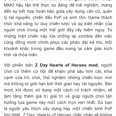
MMO hậu tận thế thực sự đáng để trải nghiệm, mang
đến sự kết hợp hoàn hảo giữa xây dựng căn cứ, quản
lý tài nguyên, chiến đấu PvP và sinh tồn. Game thách
thức khả năng tư duy chiến lược và sự kiên nhẫn của
người chơi trong một thế giới đầy rẫy hiểm nguy. Từ
những trận chiến nảy lửa chống lại zombie đến việc
cùng đồng minh chinh phục các pháo đài kẻ thù, mỗi
khoảnh khắc trong game đều mang lại cảm giác kịch
tính và thỏa mãn.
Với phiên bản
Z Day Hearts of Heroes mod
, người
chơi có thêm cơ hội để khám phá sâu hơn các khía
cạnh của trò chơi, thử nghiệm những chiến lược mới
mà không bị giới hạn bởi thời gian hay tài nguyên. Bản
mod, khi được sử dụng một cách có trách nhiệm, sẽ
làm tăng thêm giá trị giải trí và giúp người chơi tận
hưởng tựa game này một cách trọn vẹn nhất. Dù bạn
là người yêu thích xây dựng hay một chiến binh PvP
thứ thiệt, Z Day: Hearts of Heroes chắc chắn sẽ không