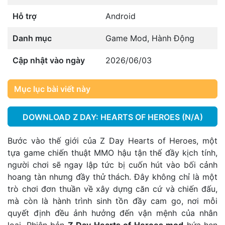
Hỗ trợ
Android
Danh mục
Game Mod
,
Hành Động
Cập nhật vào ngày
2026/06/03
Mục lục bài viết này
DOWNLOAD Z DAY: HEARTS OF HEROES (N/A)
Bước vào thế giới của Z Day Hearts of Heroes, một
tựa game chiến thuật MMO hậu tận thế đầy kịch tính,
người chơi sẽ ngay lập tức bị cuốn hút vào bối cảnh
hoang tàn nhưng đầy thử thách. Đây không chỉ là một
trò chơi đơn thuần về xây dựng căn cứ và chiến đấu,
mà còn là hành trình sinh tồn đầy cam go, nơi mỗi
quyết định đều ảnh hưởng đến vận mệnh của nhân
loại. Phiên bản
Z Day Hearts of Heroes mod
hứa hẹn