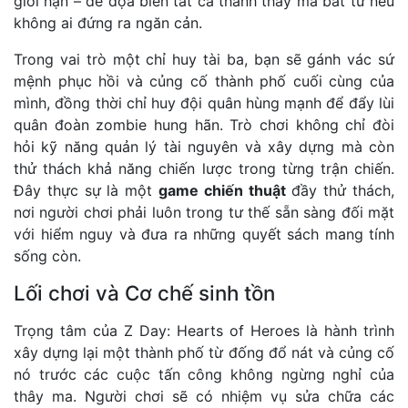
giới hạn – đe dọa biến tất cả thành thây ma bất tử nếu
không ai đứng ra ngăn cản.
Trong vai trò một chỉ huy tài ba, bạn sẽ gánh vác sứ
mệnh phục hồi và củng cố thành phố cuối cùng của
mình, đồng thời chỉ huy đội quân hùng mạnh để đẩy lùi
quân đoàn zombie hung hãn. Trò chơi không chỉ đòi
hỏi kỹ năng quản lý tài nguyên và xây dựng mà còn
thử thách khả năng chiến lược trong từng trận chiến.
Đây thực sự là một
game chiến thuật
đầy thử thách,
nơi người chơi phải luôn trong tư thế sẵn sàng đối mặt
với hiểm nguy và đưa ra những quyết sách mang tính
sống còn.
Lối chơi và Cơ chế sinh tồn
Trọng tâm của Z Day: Hearts of Heroes là hành trình
xây dựng lại một thành phố từ đống đổ nát và củng cố
nó trước các cuộc tấn công không ngừng nghỉ của
thây ma. Người chơi sẽ có nhiệm vụ sửa chữa các