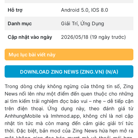
Hỗ trợ
Android 5.0, IOS 8.0
Danh mục
Giải Trí
,
Ứng Dụng
Cập nhật vào ngày
2026/05/18 (19 ngày trước)
Mục lục bài viết này
DOWNLOAD ZING NEWS (ZING.VN) (N/A)
Trong dòng chảy không ngừng của thông tin số, Zing
News nổi lên như một điểm đến quen thuộc cho những
ai tìm kiếm trải nghiệm đọc báo vui – nhẹ – dễ tiếp cận
trên điện thoại. Ứng dụng này, theo đánh giá từ
AnhhungMobile và
lmhmod.app
, không chỉ là nơi cập
nhật tin tức mà còn mang đến cảm giác giải trí tức
thời. Đặc biệt, bản mod của Zing News hứa hẹn mở ra
một không gian đọc báo mượt mà và thoải mái hơn,