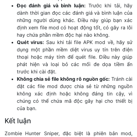
Đọc đánh giá và bình luận:
Trước khi tải, hãy
dành thời gian đọc các đánh giá và bình luận của
những người dùng khác. Điều này giúp bạn xác
định xem file mod có hoạt động tốt, có gây ra lỗi
hay chứa phần mềm độc hại nào không.
Quét virus:
Sau khi tải file APK mod về, hãy sử
dụng một phần mềm diệt virus uy tín trên điện
thoại hoặc máy tính để quét file. Điều này giúp
phát hiện và loại bỏ các mối đe dọa tiềm ẩn
trước khi cài đặt.
Không chia sẻ file không rõ nguồn gốc:
Tránh cài
đặt các file mod được chia sẻ từ những nguồn
không xác định hoặc không đáng tin cậy, vì
chúng có thể chứa mã độc gây hại cho thiết bị
của bạn.
Kết luận
Zombie Hunter Sniper, đặc biệt là phiên bản mod,