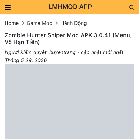
LMHMOD APP
Skip to content
Home
Game Mod
Hành Động
Zombie Hunter Sniper Mod APK 3.0.41 (Menu,
Vô Hạn Tiền)
Người kiểm duyệt: huyentrang - cập nhật mới nhất
Tháng 5 29, 2026