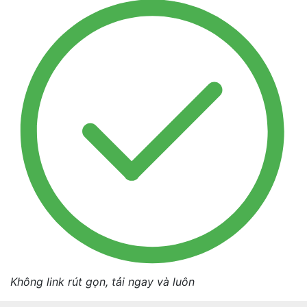
Không link rút gọn, tải ngay và luôn