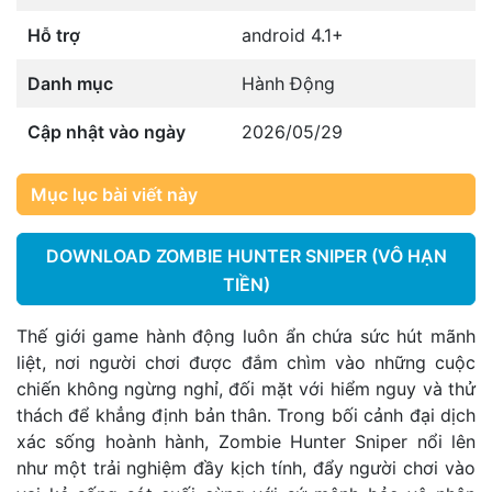
Hỗ trợ
android 4.1+
Danh mục
Hành Động
Cập nhật vào ngày
2026/05/29
Mục lục bài viết này
DOWNLOAD ZOMBIE HUNTER SNIPER (VÔ HẠN
TIỀN)
Thế giới game hành động luôn ẩn chứa sức hút mãnh
liệt, nơi người chơi được đắm chìm vào những cuộc
chiến không ngừng nghỉ, đối mặt với hiểm nguy và thử
thách để khẳng định bản thân. Trong bối cảnh đại dịch
xác sống hoành hành, Zombie Hunter Sniper nổi lên
như một trải nghiệm đầy kịch tính, đẩy người chơi vào