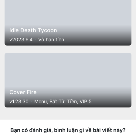
Idle Death Tycoon
v2023.6.4
Vô hạn tiền
Cover Fire
v1.23.30
Menu, Bất Tử, Tiền, VIP 5
Bạn có đánh giá, bình luận gì về bài viết này?