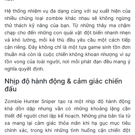
Hệ thống nhiệm vụ đa dạng cùng với sự xuất hiện của
nhiều chủng loại zombie khác nhau sẽ không ngừng
thử thách kỹ năng của bạn. Từ những thây ma chậm
chạp cho đến những con quái vật đột biến nhanh nhẹn
và khó lường, mỗi kẻ thù đều yêu cầu một cách tiếp
cận riêng. Đây không chỉ là một tựa game sinh tồn đơn
thuần mà còn là cuộc chiến không khoan nhượng vì sự
tồn vong của loài người, nơi mỗi phát đạn đều mang ý
nghĩa quyết định.
Nhịp độ hành động & cảm giác chiến
đấu
Zombie Hunter Sniper tạo ra một nhịp độ hành động
khá dồn dập nhưng vẫn có những khoảng lặng cần
thiết để người chơi lập kế hoạch. Những pha bắn tỉa từ
xa mang lại cảm giác thỏa mãn khi hạ gục mục tiêu
chính xác, trong khi những tình huống cận chiến đột