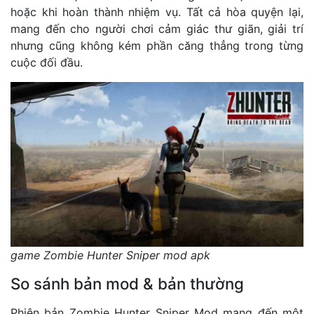
hoặc khi hoàn thành nhiệm vụ. Tất cả hòa quyện lại,
mang đến cho người chơi cảm giác thư giãn, giải trí
nhưng cũng không kém phần căng thẳng trong từng
cuộc đối đầu.
game Zombie Hunter Sniper mod apk
So sánh bản mod & bản thường
Phiên bản Zombie Hunter Sniper Mod mang đến một