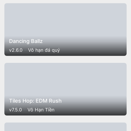
Dancing Ballz
v2.6.0
Vô hạn đá quý
Tiles Hop: EDM Rush
v7.5.0
Vô Hạn Tiền