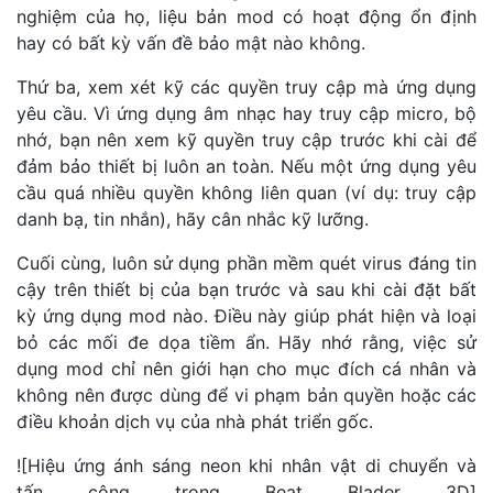
nghiệm của họ, liệu bản mod có hoạt động ổn định
hay có bất kỳ vấn đề bảo mật nào không.
Thứ ba, xem xét kỹ các quyền truy cập mà ứng dụng
yêu cầu. Vì ứng dụng âm nhạc hay truy cập micro, bộ
nhớ, bạn nên xem kỹ quyền truy cập trước khi cài để
đảm bảo thiết bị luôn an toàn. Nếu một ứng dụng yêu
cầu quá nhiều quyền không liên quan (ví dụ: truy cập
danh bạ, tin nhắn), hãy cân nhắc kỹ lưỡng.
Cuối cùng, luôn sử dụng phần mềm quét virus đáng tin
cậy trên thiết bị của bạn trước và sau khi cài đặt bất
kỳ ứng dụng mod nào. Điều này giúp phát hiện và loại
bỏ các mối đe dọa tiềm ẩn. Hãy nhớ rằng, việc sử
dụng mod chỉ nên giới hạn cho mục đích cá nhân và
không nên được dùng để vi phạm bản quyền hoặc các
điều khoản dịch vụ của nhà phát triển gốc.
![Hiệu ứng ánh sáng neon khi nhân vật di chuyển và
tấn công trong Beat Blader 3D]