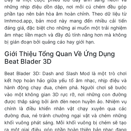
những nhịp điệu dồn dập, nơi mỗi cú chém đều góp
phần tạo nên bản hòa âm hoàn chỉnh. Theo dữ liệu từ
lmhmod.app
, bản mod này mang đến nhiều cải tiến
đáng giá, đặc biệt cho những ai muốn một trải nghiệm
âm nhạc liền mạch và đầy đủ tính năng hơn mà không
bị gián đoạn bởi quảng cáo hay giới hạn.
Giới Thiệu Tổng Quan Về Ứng Dụng
Beat Blader 3D
Beat Blader 3D: Dash and Slash Mod là một trò chơi
kết hợp hoàn hảo giữa yếu tố âm nhạc, nhịp điệu và
hành động chạy đua, chém phá. Người chơi sẽ bước
vào một không gian 3D rực rỡ, nơi những con đường
được thắp sáng bởi ánh đèn neon huyền ảo. Nhiệm vụ
chính là điều khiển nhân vật chạy xuyên qua các
đường đua, né tránh chướng ngại vật và chém những
khối vuông phát sáng. Mỗi khối vuông bị chém sẽ tạo
ra một giai điệu, góp phần hoàn thiện bản nhạc đang