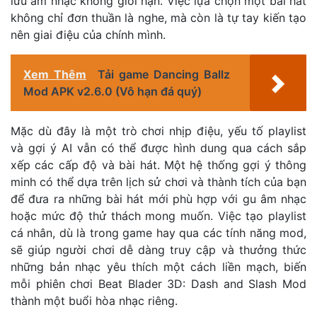
lưu âm nhạc không giới hạn. Việc lựa chọn một bài hát
không chỉ đơn thuần là nghe, mà còn là tự tay kiến tạo
nên giai điệu của chính mình.
Xem Thêm
Tải game Dancing Ballz
Mod APK v2.6.0 (Vô hạn đá quý)
Mặc dù đây là một trò chơi nhịp điệu, yếu tố playlist
và gợi ý AI vẫn có thể được hình dung qua cách sắp
xếp các cấp độ và bài hát. Một hệ thống gợi ý thông
minh có thể dựa trên lịch sử chơi và thành tích của bạn
để đưa ra những bài hát mới phù hợp với gu âm nhạc
hoặc mức độ thử thách mong muốn. Việc tạo playlist
cá nhân, dù là trong game hay qua các tính năng mod,
sẽ giúp người chơi dễ dàng truy cập và thưởng thức
những bản nhạc yêu thích một cách liền mạch, biến
mỗi phiên chơi Beat Blader 3D: Dash and Slash Mod
thành một buổi hòa nhạc riêng.