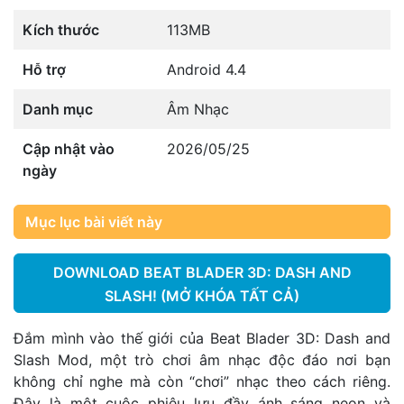
Kích thước
113MB
Hỗ trợ
Android 4.4
Danh mục
Âm Nhạc
Cập nhật vào
2026/05/25
ngày
Mục lục bài viết này
DOWNLOAD BEAT BLADER 3D: DASH AND
SLASH! (MỞ KHÓA TẤT CẢ)
Đắm mình vào thế giới của Beat Blader 3D: Dash and
Slash Mod, một trò chơi âm nhạc độc đáo nơi bạn
không chỉ nghe mà còn “chơi” nhạc theo cách riêng.
Đây là một cuộc phiêu lưu đầy ánh sáng neon và