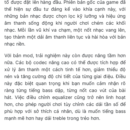
tố được đặt lên hàng đầu. Phiên bản gốc của game đã
thể hiện sự đầu tư đáng kể vào khía cạnh này, với
những bản nhạc được chọn lọc kỹ lưỡng và hiệu ứng
âm thanh sống động khi người chơi chém các khối
nhạc. Mỗi lần vũ khí va chạm, một nốt nhạc vang lên,
tạo thành một dải âm thanh liên tục và hài hòa với bản
nhạc nền.
Với bản mod, trải nghiệm này còn được nâng tầm hơn
nữa. Các bộ codec nâng cao có thể được tích hợp để
xử lý âm thanh một cách tinh tế hơn, giảm thiểu độ
nén và tăng cường độ chi tiết của từng giai điệu. Điều
này đặc biệt quan trọng khi bạn muốn cảm nhận rõ
ràng từng tiếng bass dập, từng nốt cao vút của bài
hát. Việc điều chỉnh equalizer cũng trở nên linh hoạt
hơn, cho phép người chơi tùy chỉnh các dải tần số để
phù hợp với sở thích cá nhân, dù là muốn tiếng bass
mạnh mẽ hơn hay dải treble trong trẻo hơn.