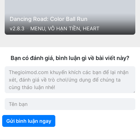
Dancing Road: Color Ball Run
v2.8.3
MENU, VÔ HẠN TIỀN, HEART
Bạn có đánh giá, bình luận gì về bài viết này?
Gửi bình luận ngay