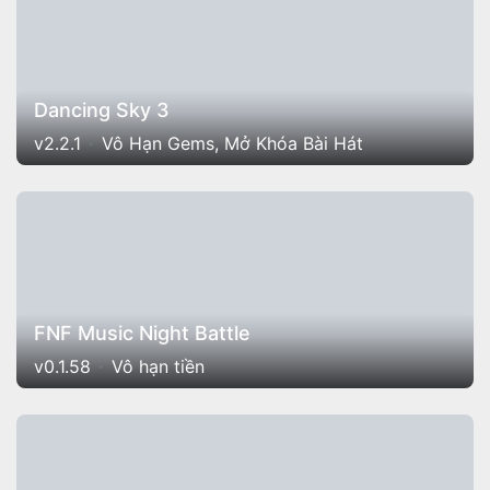
Dancing Sky 3
v2.2.1
Vô Hạn Gems, Mở Khóa Bài Hát
FNF Music Night Battle
v0.1.58
Vô hạn tiền