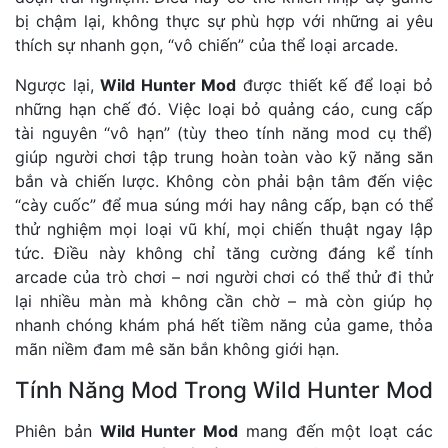
bị chậm lại, không thực sự phù hợp với những ai yêu
thích sự nhanh gọn, “vô chiến” của thể loại arcade.
Ngược lại,
Wild Hunter Mod
được thiết kế để loại bỏ
những hạn chế đó. Việc loại bỏ quảng cáo, cung cấp
tài nguyên “vô hạn” (tùy theo tính năng mod cụ thể)
giúp người chơi tập trung hoàn toàn vào kỹ năng săn
bắn và chiến lược. Không còn phải bận tâm đến việc
“cày cuốc” để mua súng mới hay nâng cấp, bạn có thể
thử nghiệm mọi loại vũ khí, mọi chiến thuật ngay lập
tức. Điều này không chỉ tăng cường đáng kể tính
arcade của trò chơi – nơi người chơi có thể thử đi thử
lại nhiều màn mà không cần chờ – mà còn giúp họ
nhanh chóng khám phá hết tiềm năng của game, thỏa
mãn niềm đam mê săn bắn không giới hạn.
Tính Năng Mod Trong Wild Hunter Mod
Phiên bản
Wild Hunter Mod
mang đến một loạt các