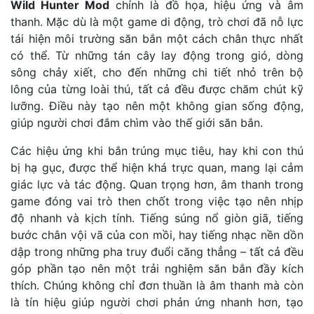
Wild Hunter Mod
chính là đồ họa, hiệu ứng và âm
thanh. Mặc dù là một game di động, trò chơi đã nỗ lực
tái hiện môi trường săn bắn một cách chân thực nhất
có thể. Từ những tán cây lay động trong gió, dòng
sông chảy xiết, cho đến những chi tiết nhỏ trên bộ
lông của từng loài thú, tất cả đều được chăm chút kỹ
lưỡng. Điều này tạo nên một không gian sống động,
giúp người chơi đắm chìm vào thế giới săn bắn.
Các hiệu ứng khi bắn trúng mục tiêu, hay khi con thú
bị hạ gục, được thể hiện khá trực quan, mang lại cảm
giác lực và tác động. Quan trọng hơn, âm thanh trong
game đóng vai trò then chốt trong việc tạo nên nhịp
độ nhanh và kịch tính. Tiếng súng nổ giòn giã, tiếng
bước chân vội vã của con mồi, hay tiếng nhạc nền dồn
dập trong những pha truy đuổi căng thẳng – tất cả đều
góp phần tạo nên một trải nghiệm săn bắn đầy kích
thích. Chúng không chỉ đơn thuần là âm thanh mà còn
là tín hiệu giúp người chơi phản ứng nhanh hơn, tạo