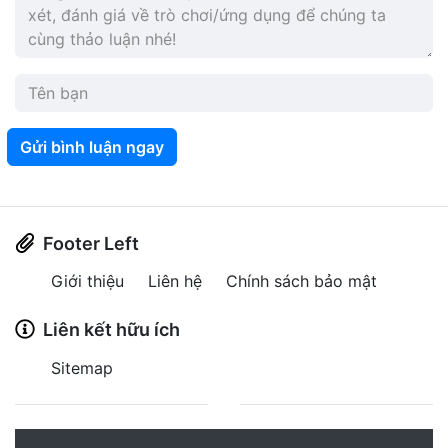
Gửi bình luận ngay
Footer Left
Giới thiệu
Liên hệ
Chính sách bảo mật
Liên kết hữu ích
Sitemap