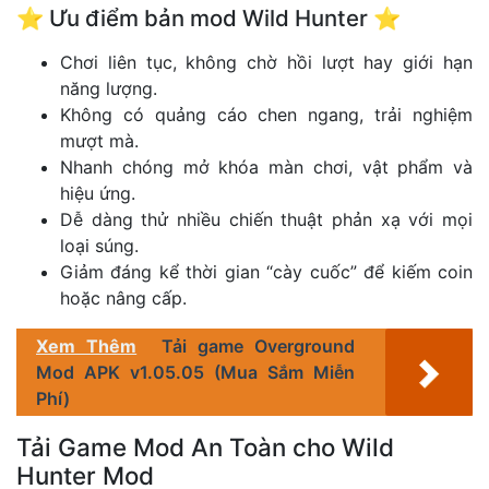
⭐ Ưu điểm bản mod Wild Hunter ⭐
Chơi liên tục, không chờ hồi lượt hay giới hạn
năng lượng.
Không có quảng cáo chen ngang, trải nghiệm
mượt mà.
Nhanh chóng mở khóa màn chơi, vật phẩm và
hiệu ứng.
Dễ dàng thử nhiều chiến thuật phản xạ với mọi
loại súng.
Giảm đáng kể thời gian “cày cuốc” để kiếm coin
hoặc nâng cấp.
Xem Thêm
Tải game Overground
Mod APK v1.05.05 (Mua Sắm Miễn
Phí)
Tải Game Mod An Toàn cho Wild
Hunter Mod