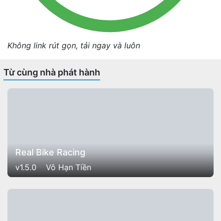
Không link rút gọn, tải ngay và luôn
Từ cùng nhà phát hành
Real Bike Racing
v1.5.0
Vô Hạn Tiền