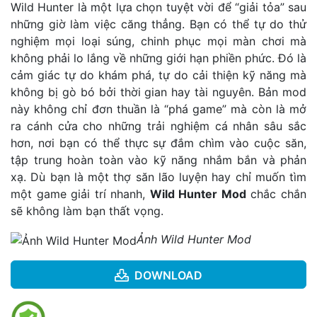
Wild Hunter là một lựa chọn tuyệt vời để “giải tỏa” sau
những giờ làm việc căng thẳng. Bạn có thể tự do thử
nghiệm mọi loại súng, chinh phục mọi màn chơi mà
không phải lo lắng về những giới hạn phiền phức. Đó là
cảm giác tự do khám phá, tự do cải thiện kỹ năng mà
không bị gò bó bởi thời gian hay tài nguyên. Bản mod
này không chỉ đơn thuần là “phá game” mà còn là mở
ra cánh cửa cho những trải nghiệm cá nhân sâu sắc
hơn, nơi bạn có thể thực sự đắm chìm vào cuộc săn,
tập trung hoàn toàn vào kỹ năng nhắm bắn và phản
xạ. Dù bạn là một thợ săn lão luyện hay chỉ muốn tìm
một game giải trí nhanh,
Wild Hunter Mod
chắc chắn
sẽ không làm bạn thất vọng.
Ảnh Wild Hunter Mod
DOWNLOAD