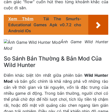
cảm giác “flow” cuốn hút theo từng khoảnh khắc của
cuộc đi săn.
Xem Thêm
Tải The Smurfs-
Educational Games Apk v0.7.2 cho
Android iOs
Ảnh Game Wild Hunter
Mod
So Sánh Bản Thường & Bản Mod Của
Wild Hunter
Điểm khác biệt lớn nhất giữa phiên bản
Wild Hunter
Mod
và bản gốc chính là khả năng phá vỡ những rào
cản về thời gian và tài nguyên, vốn là đặc trưng của
nhiều game di động. Trong bản thường, người chơi có
thể phải chờ đợi để hồi lượt chơi, tích lũy tiền tệ chậm
rãi, hoặc đối mặt với quảng cáo chen ngang làm gián
đoạn trải nghiệm. Điều này có thể khiến nhịp độ game