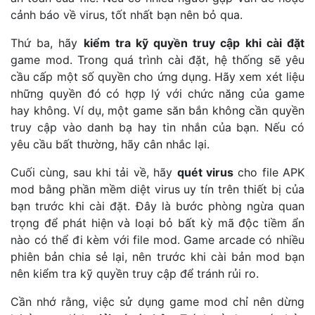
cảnh báo về virus, tốt nhất bạn nên bỏ qua.
Thứ ba, hãy
kiểm tra kỹ quyền truy cập khi cài đặt
game mod. Trong quá trình cài đặt, hệ thống sẽ yêu
cầu cấp một số quyền cho ứng dụng. Hãy xem xét liệu
những quyền đó có hợp lý với chức năng của game
hay không. Ví dụ, một game săn bắn không cần quyền
truy cập vào danh bạ hay tin nhắn của bạn. Nếu có
yêu cầu bất thường, hãy cân nhắc lại.
Cuối cùng, sau khi tải về, hãy
quét virus
cho file APK
mod bằng phần mềm diệt virus uy tín trên thiết bị của
bạn trước khi cài đặt. Đây là bước phòng ngừa quan
trọng để phát hiện và loại bỏ bất kỳ mã độc tiềm ẩn
nào có thể đi kèm với file mod. Game arcade có nhiều
phiên bản chia sẻ lại, nên trước khi cài bản mod bạn
nên kiểm tra kỹ quyền truy cập để tránh rủi ro.
Cần nhớ rằng, việc sử dụng game mod chỉ nên dừng